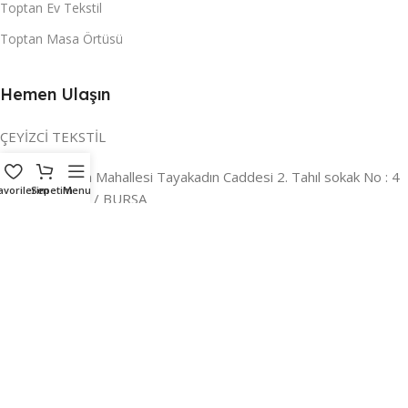
Toptan Ev Tekstil
Toptan Masa Örtüsü
Hemen Ulaşın
ÇEYİZCİ TEKSTİL
Adres:
Reyhan Mahallesi Tayakadın Caddesi 2. Tahıl sokak No : 4
avorilerim
Sepetim
Menu
/ a Osmangazi / BURSA
İLETİŞİM :
0224 221 47 30
WHATSAPP :
0 850 303 8148
Mail:
info@ceyizci.com
2023 Çeyizci. Her Hakkı Saklıdır.