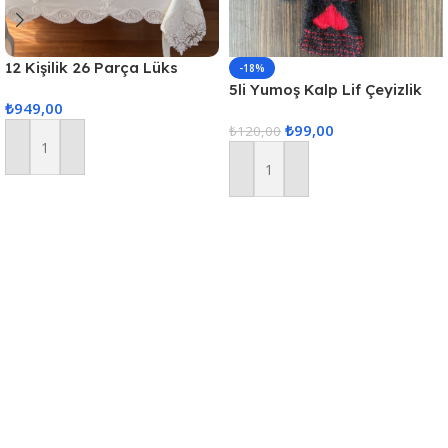
12 Kişilik 26 Parça Lüks
-18%
Gardenya Keten Kumaş
5li Yumoş Kalp Lif Çeyizlik
₺
949,00
Masa Örtüsü Seti
Kalp Lif Siyah Kırmızı Kalp
₺
99,00
₺
120,00
Sepete Ekle
Sepete Ekle