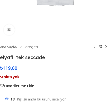
Resmi Büyüt
Ana Sayfa
/
Ev Gereçleri
elyaflı tek seccade
₺
119,00
Stokta yok
Favorilerime Ekle
13
Kişi şu anda bu ürünü inceliyor