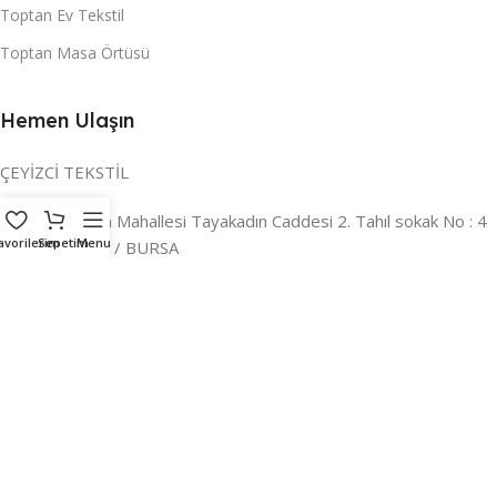
Toptan Ev Tekstil
Toptan Masa Örtüsü
Hemen Ulaşın
ÇEYİZCİ TEKSTİL
Adres:
Reyhan Mahallesi Tayakadın Caddesi 2. Tahıl sokak No : 4
avorilerim
Sepetim
Menu
/ a Osmangazi / BURSA
İLETİŞİM :
0224 221 47 30
WHATSAPP :
0 850 303 8148
Mail:
info@ceyizci.com
2023 Çeyizci. Her Hakkı Saklıdır.