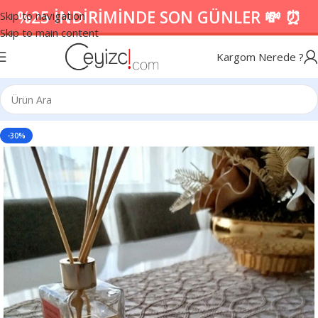
%25 İNDİRİMİNDE SON GÜNLER 💸 ⏰
Skip to navigation
Skip to main content
Kargom Nerede ?
-30%