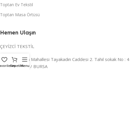
Toptan Ev Tekstil
Toptan Masa Örtüsü
Hemen Ulaşın
ÇEYİZCİ TEKSTİL
Adres:
Reyhan Mahallesi Tayakadın Caddesi 2. Tahıl sokak No : 4
/ a Osmangazi / BURSA
avorilerim
Sepetim
Menu
İLETİŞİM :
0224 221 47 30
WHATSAPP :
0 850 303 8148
Mail:
info@ceyizci.com
2023 Çeyizci. Her Hakkı Saklıdır.