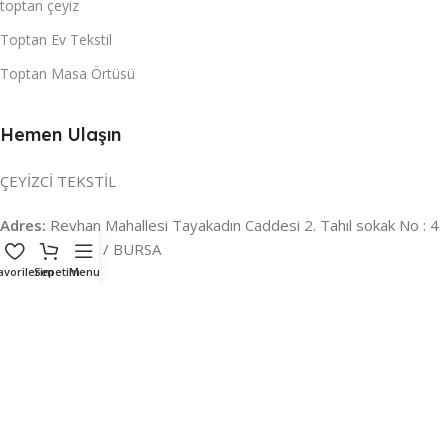
toptan çeyiz
Toptan Ev Tekstil
Toptan Masa Örtüsü
Hemen Ulaşın
ÇEYİZCİ TEKSTİL
Adres:
Reyhan Mahallesi Tayakadın Caddesi 2. Tahıl sokak No : 4
/ a Osmangazi / BURSA
avorilerim
Sepetim
Menu
İLETİŞİM :
0224 221 47 30
WHATSAPP :
0 850 303 8148
Mail:
info@ceyizci.com