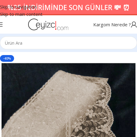
%25 İNDİRİMİNDE SON GÜNLER 💸 ⏰
Skip to navigation
Skip to main content
Kargom Nerede ?
-40%