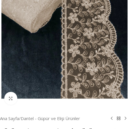
Resmi Büyüt
Ana Sayfa
/
Dantel - Güpür ve Elişi Ürünler