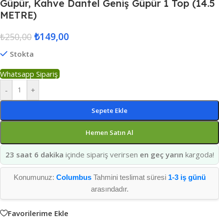
Güpür, Kahve Dantel Geniş Güpür 1 Top (14.5
METRE)
₺
149,00
₺
250,00
Stokta
Whatsapp Sipariş
-
+
Sepete Ekle
Hemen Satın Al
23 saat 6 dakika
içinde sipariş verirsen
en geç yarın
kargoda!
Konumunuz:
Columbus
Tahmini teslimat süresi
1-3 iş günü
arasındadır.
Favorilerime Ekle