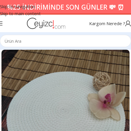
%25 İNDİRİMİNDE SON GÜNLER 💸 ⏰
Skip to navigation
Skip to main content
Kargom Nerede ?