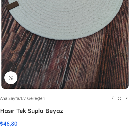
Resmi Büyüt
Ana Sayfa
/
Ev Gereçleri
Hasır Tek Supla Beyaz
₺
46,80