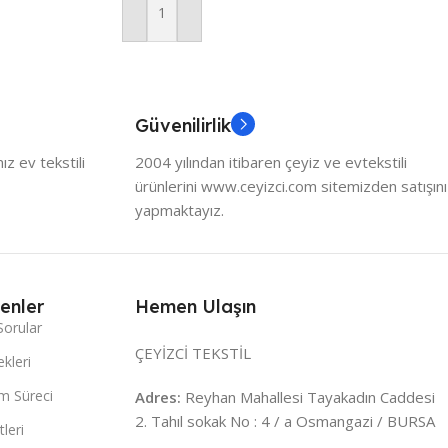
Sepete Ekle
Güvenilirlik
z ev tekstili
2004 yılından itibaren çeyiz ve evtekstili
ürünlerini www.ceyizci.com sitemizden satışını
yapmaktayız.
enler
Hemen Ulaşın
Sorular
ÇEYİZCİ TEKSTİL
kleri
m Süreci
Adres:
Reyhan Mahallesi Tayakadın Caddesi
2. Tahıl sokak No : 4 / a Osmangazi / BURSA
leri