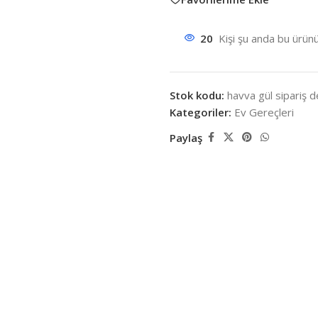
20
Kişi şu anda bu ürünü
Stok kodu:
havva gül sipariş 
Kategoriler:
Ev Gereçleri
Paylaş