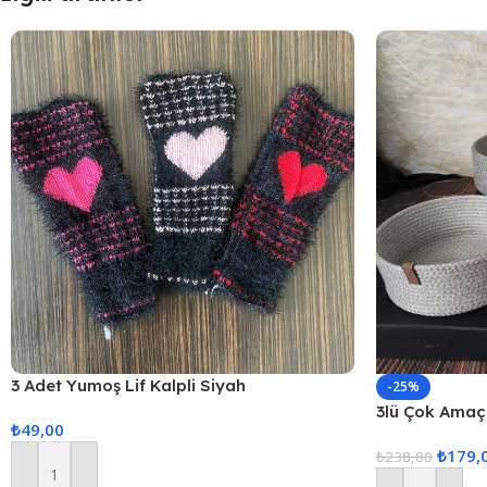
3 Adet Yumoş Lif Kalpli Siyah
-25%
3lü Çok Amaçl
₺
49,00
₺
179,
₺
238,80
Sepete Ekle