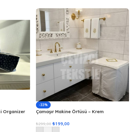
-33%
çi Organizer
Çamaşır Makine Örtüsü – Krem
₺
199,00
₺
299,00