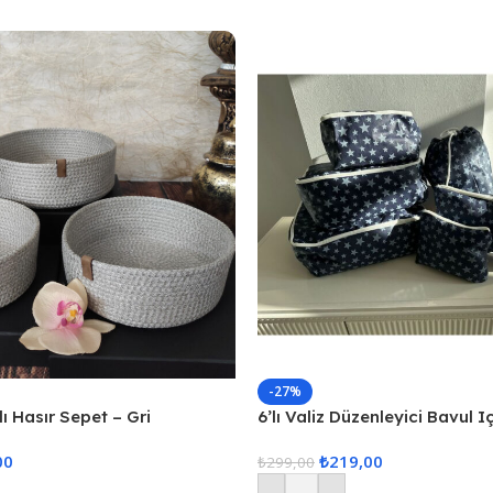
-27%
ı Hasır Sepet – Gri
6’lı Valiz Düzenleyici Bavul I
Set Seyahat Hurcu
00
₺
219,00
₺
299,00