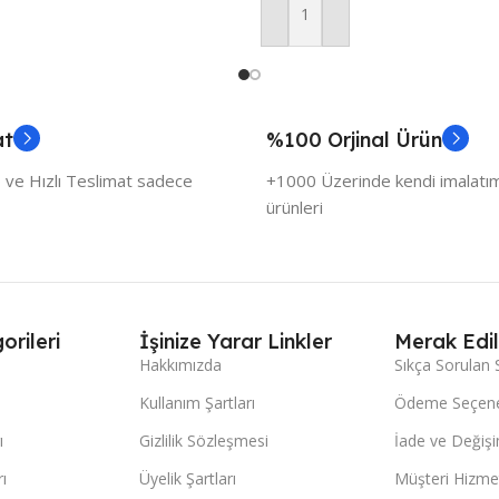
Sepete Ekle
at
%100 Orjinal Ürün
 ve Hızlı Teslimat sadece
+1000 Üzerinde kendi imalatımı
ürünleri
orileri
İşinize Yarar Linkler
Merak Edil
Hakkımızda
Sıkça Sorulan 
Kullanım Şartları
Ödeme Seçene
ı
Gizlilik Sözleşmesi
İade ve Değişi
ı
Üyelik Şartları
Müşteri Hizmet