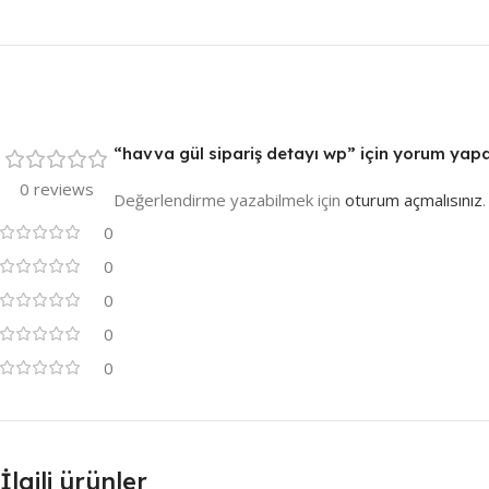
“havva gül sipariş detayı wp” için yorum yapan 
0 reviews
Değerlendirme yazabilmek için
oturum açmalısınız
.
0
0
0
0
0
İlgili ürünler