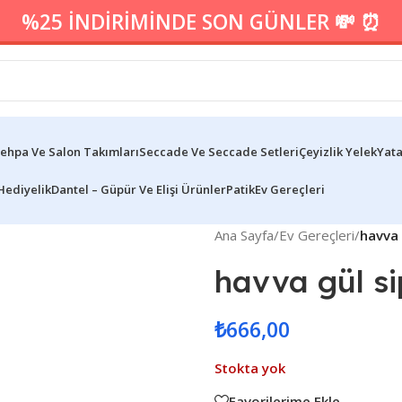
%25 İNDİRİMİNDE SON GÜNLER 💸 ⏰
ehpa Ve Salon Takımları
Seccade Ve Seccade Setleri
Çeyizlik Yelek
Yata
Hediyelik
Dantel – Güpür Ve Elişi Ürünler
Patik
Ev Gereçleri
Ana Sayfa
/
Ev Gereçleri
/
havva 
havva gül si
₺
666,00
Stokta yok
Favorilerime Ekle