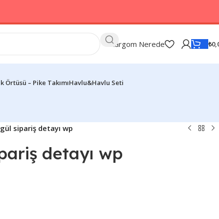
Kargom Nerede
₺
0,
k Örtüsü – Pike Takımı
Havlu&Havlu Seti
gül sipariş detayı wp
pariş detayı wp