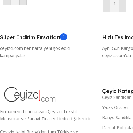
Sepete Ekle
Süper İndirim Fırsatları
Hızlı Teslim
ceyizci.com her hafta yeni şok edici
Aynı Gün Kargo
kampanyalar
ceyizci.com'da
Çeyiz Kateg
Çeyiz Sandıkları
Yatak Örtüleri
Firmamızın ticari ünvanı Çeyizci Tekstil
Banyo Sandıklar
Mensucat ve Sanayi Ticaret Limited Şirketidir.
Damat Bohçalar
Çeyizin Kalbi Bursa’dan tüm Türkiye ve