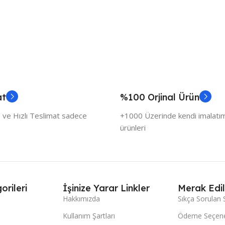
at
%100 Orjinal Ürün
 ve Hızlı Teslimat sadece
+1000 Üzerinde kendi imalatımı
ürünleri
orileri
İşinize Yarar Linkler
Merak Edil
Hakkımızda
Sıkça Sorulan 
Kullanım Şartları
Ödeme Seçene