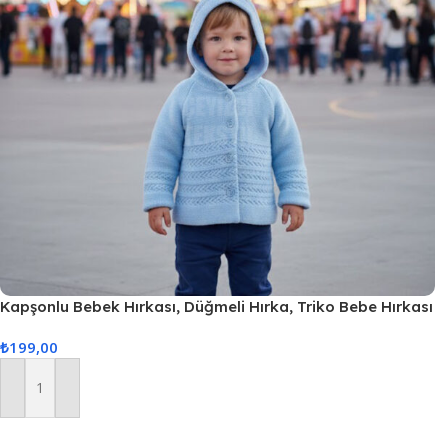
Kapşonlu Bebek Hırkası, Düğmeli Hırka, Triko Bebe Hırkası
– Mavi Renk
₺
199,00
Sepete Ekle