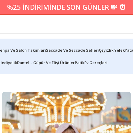
%25 İNDİRİMİNDE SON GÜNLER 💸 ⏰
ehpa Ve Salon Takımları
Seccade Ve Seccade Setleri
Çeyizlik Yelek
Yata
Hediyelik
Dantel – Güpür Ve Elişi Ürünler
Patik
Ev Gereçleri