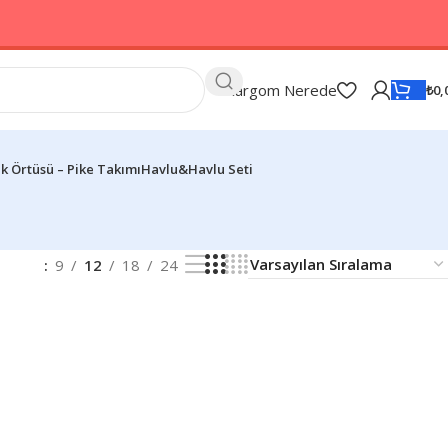
Kargom Nerede
₺
0,
k Örtüsü – Pike Takımı
Havlu&Havlu Seti
9
12
18
24