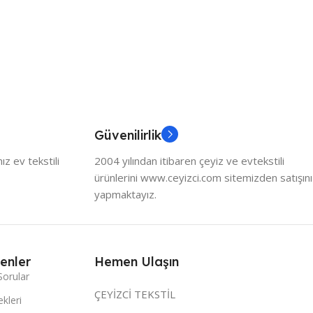
Güvenilirlik
z ev tekstili
2004 yılından itibaren çeyiz ve evtekstili
ürünlerini www.ceyizci.com sitemizden satışını
yapmaktayız.
enler
Hemen Ulaşın
Sorular
ÇEYİZCİ TEKSTİL
kleri