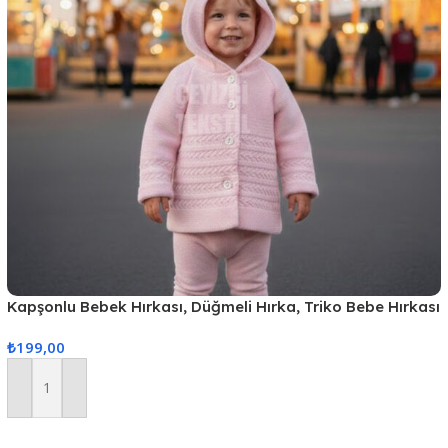
Kapşonlu Bebek Hırkası, Düğmeli Hırka, Triko Bebe Hırkası
– Pudra Renk
₺
199,00
Sepete Ekle