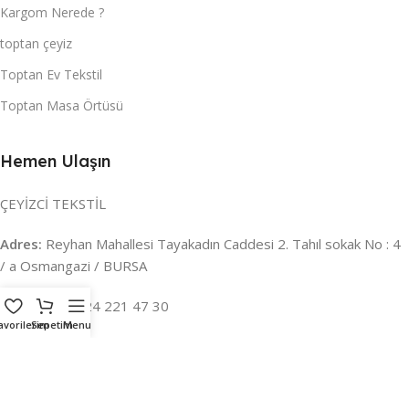
Kargom Nerede ?
toptan çeyiz
Toptan Ev Tekstil
Toptan Masa Örtüsü
Hemen Ulaşın
ÇEYİZCİ TEKSTİL
Adres:
Reyhan Mahallesi Tayakadın Caddesi 2. Tahıl sokak No : 4
/ a Osmangazi / BURSA
İLETİŞİM :
0224 221 47 30
avorilerim
Sepetim
Menu
WHATSAPP :
0 850 303 8148
Mail:
info@ceyizci.com