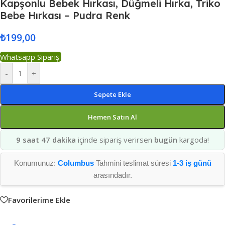
Kapşonlu Bebek Hırkası, Düğmeli Hırka, Triko
Bebe Hırkası – Pudra Renk
₺
199,00
Whatsapp Sipariş
-
+
Sepete Ekle
Hemen Satın Al
9 saat 47 dakika
içinde sipariş verirsen
bugün
kargoda!
Konumunuz:
Columbus
Tahmini teslimat süresi
1-3 iş günü
arasındadır.
Favorilerime Ekle