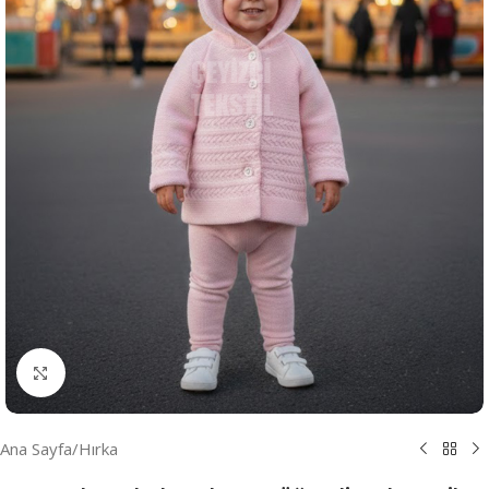
Resmi Büyüt
Ana Sayfa
/
Hırka