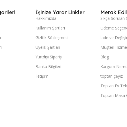
orileri
İşinize Yarar Linkler
Merak Edil
Hakkımızda
Sıkça Sorulan 
Kullanım Şartları
Ödeme Seçene
ı
Gizlilik Sözleşmesi
İade ve Değişi
ı
Üyelik Şartları
Müşteri Hizmet
Yurtdışı Sipariş
Blog
Banka Bilgileri
Kargom Nered
İletişim
toptan çeyiz
Toptan Ev Teks
Toptan Masa 