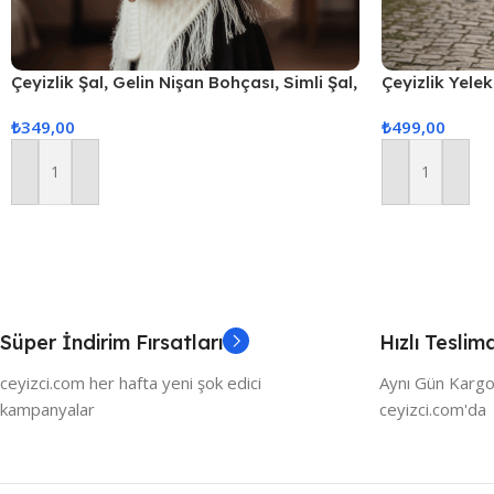
Çeyizlik Şal, Gelin Nişan Bohçası, Simli Şal,
Çeyizlik Yelek
Lüks Şal
Yelek, Hediyel
₺
349,00
₺
499,00
Yelek – Krem
Sepete Ekle
Sepete Ekle
Süper İndirim Fırsatları
Hızlı Teslim
ceyizci.com her hafta yeni şok edici
Aynı Gün Kargo
kampanyalar
ceyizci.com'da