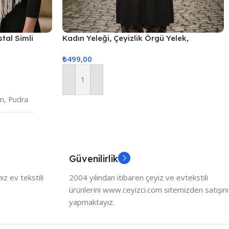
stal Simli
Kadın Yeleği, Çeyizlik Örgü Yelek,
Hediyelik Nişan Yeleği, Nişan&Çeyiz
₺
499,00
Yelekleri
Sepete Ekle
m
,
Pudra
Güvenilirlik
z ev tekstili
2004 yılından itibaren çeyiz ve evtekstili
ürünlerini www.ceyizci.com sitemizden satışını
yapmaktayız.