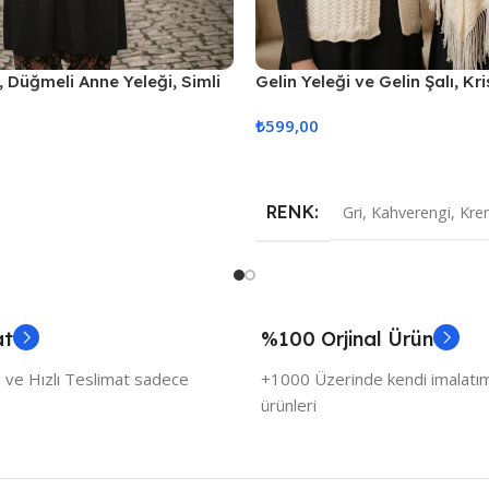
, Düğmeli Anne Yeleği, Simli
Gelin Yeleği ve Gelin Şalı, Kri
ik Yelek, Gelin Simli Cepli
Çeyizlik Yelek ve Şal
₺
599,00
Seçenekler
RENK
Gri
,
Kahverengi
,
Kre
at
%100 Orjinal Ürün
 ve Hızlı Teslimat sadece
+1000 Üzerinde kendi imalatımı
ürünleri