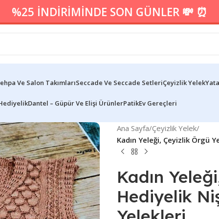
%25 İNDİRİMİNDE SON GÜNLER 💸 ⏰
ehpa Ve Salon Takımları
Seccade Ve Seccade Setleri
Çeyizlik Yelek
Yata
Hediyelik
Dantel – Güpür Ve Elişi Ürünler
Patik
Ev Gereçleri
Ana Sayfa
/
Çeyizlik Yelek
/
Kadın Yeleği, Çeyizlik Örgü Y
Kadın Yeleği
Hediyelik Ni
Yelekleri