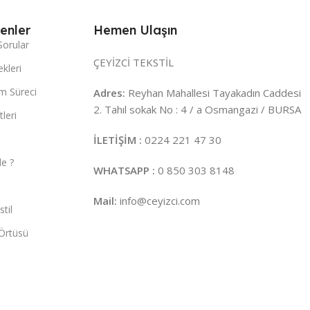
enler
Hemen Ulaşın
Sorular
ÇEYİZCİ TEKSTİL
kleri
m Süreci
Adres:
Reyhan Mahallesi Tayakadın Caddesi
2. Tahıl sokak No : 4 / a Osmangazi / BURSA
leri
İLETİŞİM :
0224 221 47 30
e ?
WHATSAPP :
0 850 303 8148
Mail:
info@ceyizci.com
til
Örtüsü