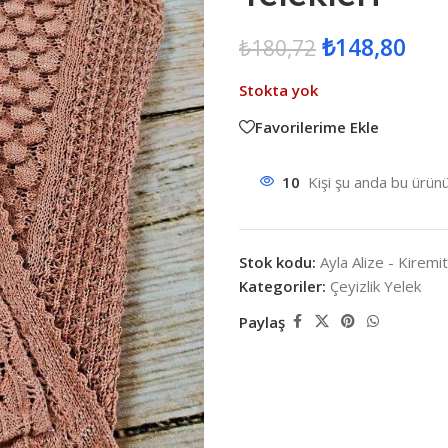
₺
148,80
₺
180,72
Stokta yok
Favorilerime Ekle
10
Kişi şu anda bu ürünü
Stok kodu:
Ayla Alize - Kiremit
Kategoriler:
Çeyizlik Yelek
Paylaş