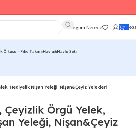
Kargom Nerede
₺
0,
k Örtüsü – Pike Takımı
Havlu&Havlu Seti
elek, Hediyelik Nişan Yeleği, Nişan&Çeyiz Yelekleri
, Çeyizlik Örgü Yelek,
şan Yeleği, Nişan&Çeyiz