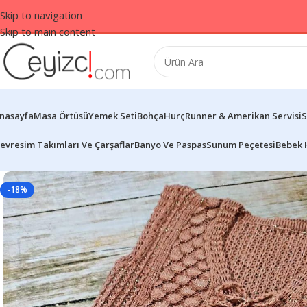
Skip to navigation
Skip to main content
nasayfa
Masa Örtüsü
Yemek Seti
Bohça
Hurç
Runner & Amerikan Servisi
S
evresim Takımları Ve Çarşaflar
Banyo Ve Paspas
Sunum Peçetesi
Bebek 
-18%