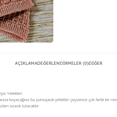
AÇIKLAMA
DEĞERLENDIRMELER (0)
DIĞER
yiz Yelekleri
ınıza koyacağınız bu yumuşacık yelekler çeyizinize çok farklı bir ren
zleri sıcacık tutacaktır.