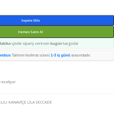
Sepete Ekle
Hemen Satın Al
dakika
içinde sipariş verirsen
bugün
kargoda!
umbus
Tahmini teslimat süresi
1-3 iş günü
arasındadır.
 inceliyor
SKLILI KANAVİÇE LİLA SECCADE