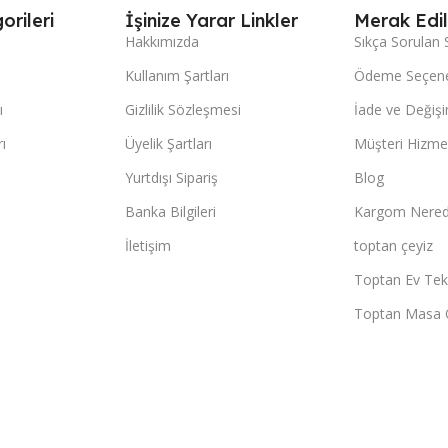
orileri
İşinize Yarar Linkler
Merak Edil
Hakkımızda
Sıkça Sorulan 
Kullanım Şartları
Ödeme Seçene
ı
Gizlilik Sözleşmesi
İade ve Değişi
ı
Üyelik Şartları
Müşteri Hizmet
Yurtdışı Sipariş
Blog
Banka Bilgileri
Kargom Nered
İletişim
toptan çeyiz
Toptan Ev Teks
Toptan Masa 