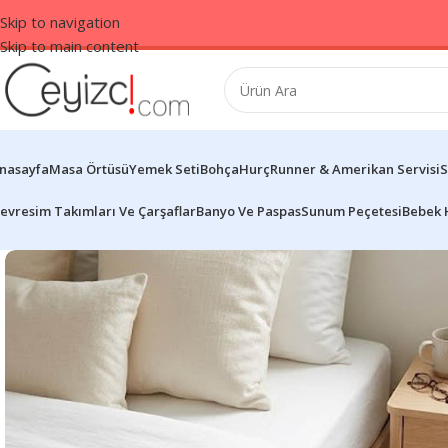
Skip to navigation
Skip to main content
nasayfa
Masa Örtüsü
Yemek Seti
Bohça
Hurç
Runner & Amerikan Servisi
S
evresim Takımları Ve Çarşaflar
Banyo Ve Paspas
Sunum Peçetesi
Bebek 