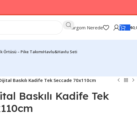
Kargom Nerede
₺
0,
k Örtüsü – Pike Takımı
Havlu&Havlu Seti
Dijital Baskılı Kadife Tek Seccade 70x110cm
ital Baskılı Kadife Tek
x110cm