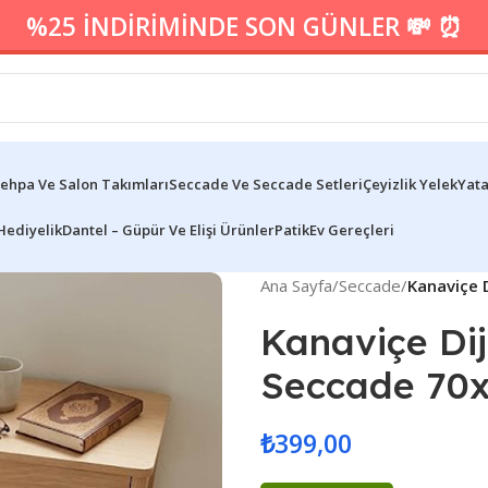
%25 İNDİRİMİNDE SON GÜNLER 💸 ⏰
ehpa Ve Salon Takımları
Seccade Ve Seccade Setleri
Çeyizlik Yelek
Yata
Hediyelik
Dantel – Güpür Ve Elişi Ürünler
Patik
Ev Gereçleri
Ana Sayfa
/
Seccade
/
Kanaviçe 
Kanaviçe Dij
Seccade 70
₺
399,00