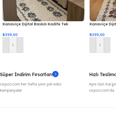
Kanaviçe Dijital Baskılı Kadife Tek
Kanaviçe Dijit
Seccade 70x110cm
Seccade 70x
₺
399,00
₺
399,00
Sepete Ekle
Sepete Ekle
Süper İndirim Fırsatları
Hızlı Teslim
ceyizci.com her hafta yeni şok edici
Aynı Gün Kargo
kampanyalar
ceyizci.com'da