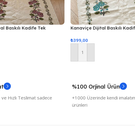
al Baskılı Kadife Tek
Kanaviçe Dijital Baskılı Kadi
110cm
Seccade 70x110cm
₺
399,00
Sepete Ekle
at
%100 Orjinal Ürün
 ve Hızlı Teslimat sadece
+1000 Üzerinde kendi imalatımı
ürünleri