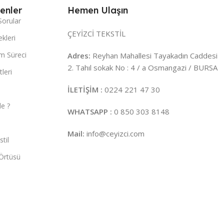
enler
Hemen Ulaşın
Sorular
ÇEYİZCİ TEKSTİL
kleri
m Süreci
Adres:
Reyhan Mahallesi Tayakadın Caddesi
2. Tahıl sokak No : 4 / a Osmangazi / BURSA
leri
İLETİŞİM :
0224 221 47 30
e ?
WHATSAPP :
0 850 303 8148
Mail:
info@ceyizci.com
til
Örtüsü