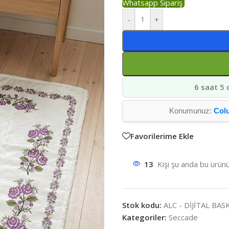
Whatsapp Sipariş
-
+
6 saat 5 
Konumunuz:
Col
Favorilerime Ekle
13
Kişi şu anda bu ürünü
Stok kodu:
ALC - DİJİTAL BA
Kategoriler:
Seccade