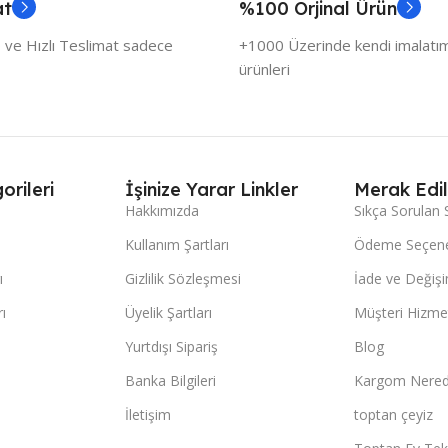
at
%100 Orjinal Ürün
 ve Hızlı Teslimat sadece
+1000 Üzerinde kendi imalatımı
ürünleri
orileri
İşinize Yarar Linkler
Merak Edil
Hakkımızda
Sıkça Sorulan 
Kullanım Şartları
Ödeme Seçene
ı
Gizlilik Sözleşmesi
İade ve Değişi
ı
Üyelik Şartları
Müşteri Hizmet
Yurtdışı Sipariş
Blog
Banka Bilgileri
Kargom Nered
İletişim
toptan çeyiz