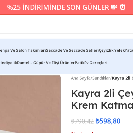
%25 İNDİRİMİNDE SON GÜNLER 💸 ⏰
ehpa Ve Salon Takımları
Seccade Ve Seccade Setleri
Çeyizlik Yelek
Yata
Hediyelik
Dantel – Güpür Ve Elişi Ürünler
Patik
Ev Gereçleri
Ana Sayfa
/
Sandıklar
/
Kayra 2li
Kayra 2li Çe
Krem Katma
₺
598,80
₺
790,42