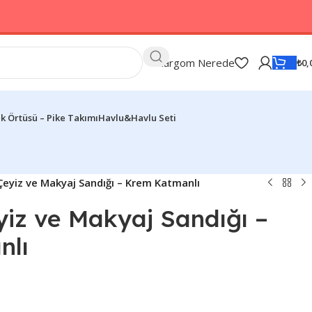
Kargom Nerede
₺
0,
k Örtüsü – Pike Takımı
Havlu&Havlu Seti
 Çeyiz ve Makyaj Sandığı – Krem Katmanlı
yiz ve Makyaj Sandığı –
nlı