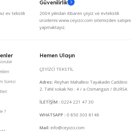
Güvenilirlik
z ev tekstili
2004 yılından itibaren çeyiz ve evtekstili
ürünlerini www.ceyizci.com sitemizden satışını
yapmaktayız.
enler
Hemen Ulaşın
Sorular
ÇEYİZCİ TEKSTİL
kleri
m Süreci
Adres:
Reyhan Mahallesi Tayakadın Caddesi
2. Tahıl sokak No : 4 / a Osmangazi / BURSA
leri
İLETİŞİM :
0224 221 47 30
e ?
WHATSAPP :
0 850 303 8148
Mail:
info@ceyizci.com