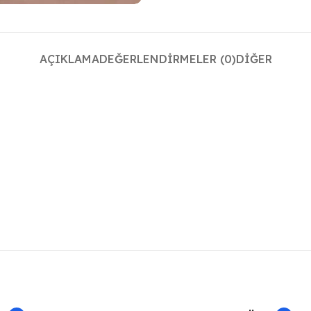
AÇIKLAMA
DEĞERLENDIRMELER (0)
DIĞER