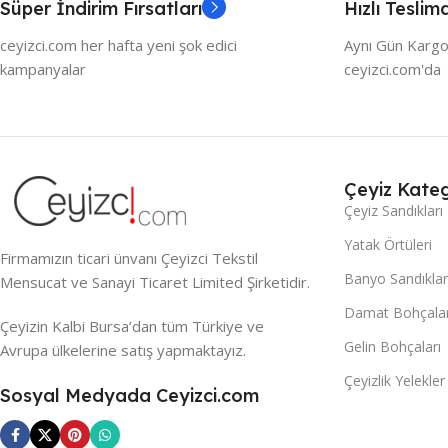
Süper İndirim Fırsatları
Hızlı Teslim
ceyizci.com her hafta yeni şok edici
Aynı Gün Kargo
kampanyalar
ceyizci.com'da
Çeyiz Kateg
Çeyiz Sandıkları
Yatak Örtüleri
Firmamızın ticari ünvanı Çeyizci Tekstil
Banyo Sandıklar
Mensucat ve Sanayi Ticaret Limited Şirketidir.
Damat Bohçalar
Çeyizin Kalbi Bursa’dan tüm Türkiye ve
Gelin Bohçaları
Avrupa ülkelerine satış yapmaktayız.
Çeyizlik Yelekler
Sosyal Medyada Ceyizci.com