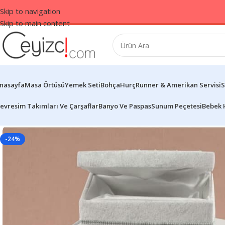
Skip to navigation
Skip to main content
nasayfa
Masa Örtüsü
Yemek Seti
Bohça
Hurç
Runner & Amerikan Servisi
S
evresim Takımları Ve Çarşaflar
Banyo Ve Paspas
Sunum Peçetesi
Bebek 
-24%