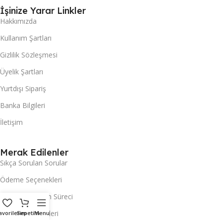
İşinize Yarar Linkler
Hakkımızda
Kullanım Şartları
Gizlilik Sözleşmesi
Üyelik Şartları
Yurtdışı Sipariş
Banka Bilgileri
İletişim
Merak Edilenler
Sıkça Sorulan Sorular
Ödeme Seçenekleri
İade ve Değişim Süreci
Müşteri Hizmetleri
avorilerim
Sepetim
Menu