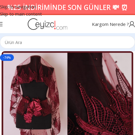
%25 İNDİRİMİNDE SON GÜNLER 💸 ⏰
Skip to navigation
Skip to main content
Kargom Nerede ?
-74%