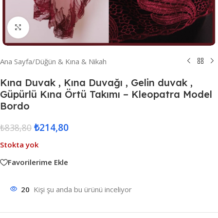
Resmi Büyüt
Ana Sayfa
/
Düğün & Kına & Nikah
Kına Duvak , Kına Duvağı , Gelin duvak ,
Güpürlü Kına Örtü Takımı – Kleopatra Model
Bordo
₺
214,80
₺
838,80
Stokta yok
Favorilerime Ekle
20
Kişi şu anda bu ürünü inceliyor