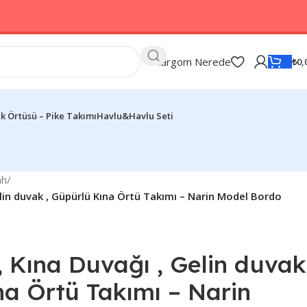
Kargom Nerede
₺
0,
k Örtüsü – Pike Takımı
Havlu&Havlu Seti
ah
/
elin duvak , Güpürlü Kına Örtü Takımı – Narin Model Bordo
 Kına Duvağı , Gelin duvak
na Örtü Takımı – Narin