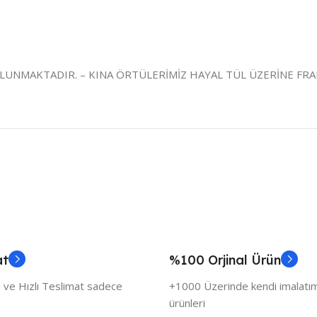
ULUNMAKTADIR. – KINA ÖRTÜLERİMİZ HAYAL TÜL ÜZERİNE FRAN
at
%100 Orjinal Ürün
 ve Hızlı Teslimat sadece
+1000 Üzerinde kendi imalatımı
ürünleri