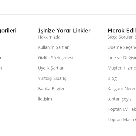
orileri
İşinize Yarar Linkler
Merak Edil
Hakkımızda
Sıkça Sorulan 
Kullanım Şartları
Ödeme Seçene
ı
Gizlilik Sözleşmesi
İade ve Değişi
ı
Üyelik Şartları
Müşteri Hizmet
Yurtdışı Sipariş
Blog
Banka Bilgileri
Kargom Nered
İletişim
toptan çeyiz
Toptan Ev Teks
Toptan Masa 