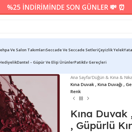
%25 İNDİRİMİNDE SON GÜNLER 💸 ⏰
ehpa Ve Salon Takımları
Seccade Ve Seccade Setleri
Çeyizlik Yelek
Yata
Hediyelik
Dantel – Güpür Ve Elişi Ürünler
Patik
Ev Gereçleri
Ana Sayfa
/
Düğün & Kına & Nik
Kına Duvak , Kına Duvağı , G
Renk
Kına Duvak ,
, Güpürlü Kı