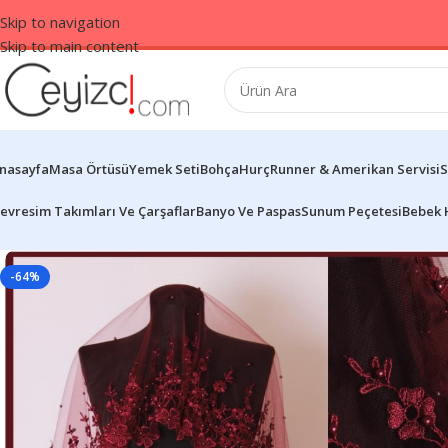
Skip to navigation
Skip to main content
nasayfa
Masa Örtüsü
Yemek Seti
Bohça
Hurç
Runner & Amerikan Servisi
S
evresim Takımları Ve Çarşaflar
Banyo Ve Paspas
Sunum Peçetesi
Bebek 
-64%