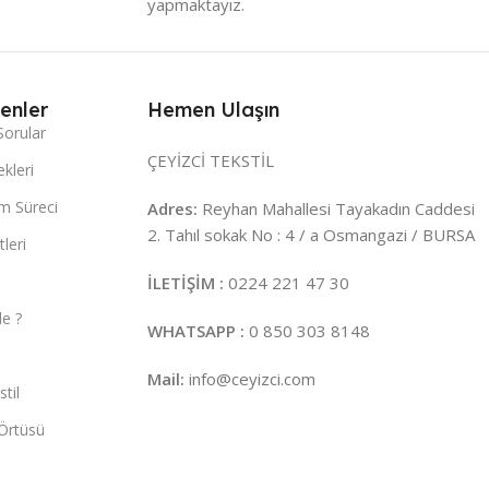
yapmaktayız.
enler
Hemen Ulaşın
Sorular
ÇEYİZCİ TEKSTİL
kleri
m Süreci
Adres:
Reyhan Mahallesi Tayakadın Caddesi
2. Tahıl sokak No : 4 / a Osmangazi / BURSA
leri
İLETİŞİM :
0224 221 47 30
e ?
WHATSAPP :
0 850 303 8148
Mail:
info@ceyizci.com
til
Örtüsü