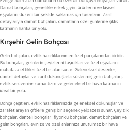
Evliliğe adım atan damatların da özel bir bohçaya ihtiyaçları vardır.
Damat bohçaları, genellikle erkek giyim ürünlerini ve kişisel
eşyalarını düzenli bir şekilde saklamak için tasarlanır. Zarif
detaylarıyla damat bohçaları, damatların özel günlerine şıklık
katmanın harika bir yolu.
Kırşehir Gelin Bohçası
Gelin bohçaları, evlilik hazırlıklarının en özel parçalarından biridir.
Bu bohçalar, gelinlerin çeyizlerini taşıdıkları ve özel eşyalarını
muhafaza ettikleri özel bir alan sunar. Geleneksel desenler,
dantel detaylar ve zarif dokunuşlarla süslenmiş gelin bohçaları,
evlilik serüvenine romantizm ve geleneksel bir hava katmanın
ideal bir yolu.
Bohça çeşitleri, evlilik hazırlıklarınızda geleneksel dokunuşlar ve
zarafet arayan çiftlere geniş bir seçenek yelpazesi sunar. Çeyizlik
bohçalar, dantelli bohçalar, fiyonklu bohçalar, damat bohçaları ve
gelin bohçaları, evinize ve özel anlarınıza unutulmaz bir hava