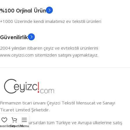
%100 Orjinal Ürün
+1000 Üzerinde kendi imalatımız ev tekstili ürünleri
Güvenilirlik
2004 yılından itibaren çeyiz ve evtekstili ürünlerini
www.ceyizci.com sitemizden satışını yapmaktayız.
Firmamızın ticari ünvanı Çeyizci Tekstil Mensucat ve Sanayi
Ticaret Limited Şirketidir.
Çeyizin Kalbi Bursa’dan tüm Türkiye ve Avrupa ülkelerine satış
avorilerim
Sepetim
Menu
yapmaktayız.