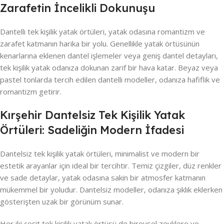
Zarafetin İncelikli Dokunuşu
Dantelli tek kişilik yatak örtüleri, yatak odasına romantizm ve
zarafet katmanın harika bir yolu. Genellikle yatak örtüsünün
kenarlarına eklenen dantel işlemeler veya geniş dantel detayları,
tek kişilik yatak odanıza dokunan zarif bir hava katar. Beyaz veya
pastel tonlarda tercih edilen dantelli modeller, odanıza hafiflik ve
romantizm getirir.
Kırşehir Dantelsiz Tek Kişilik Yatak
Örtüleri: Sadeliğin Modern İfadesi
Dantelsiz tek kişilik yatak örtüleri, minimalist ve modern bir
estetik arayanlar için ideal bir tercihtir. Temiz çizgiler, düz renkler
ve sade detaylar, yatak odasına sakin bir atmosfer katmanın
mükemmel bir yoludur. Dantelsiz modeller, odanıza şıklık eklerken
gösterişten uzak bir görünüm sunar.
Her iki çeşit tek kişilik yatak örtüsü de bireysel zevklere ve