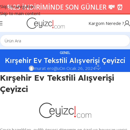
%25 İNDİRİMİNDE SON GÜNLER 💸 ⏰
Skip to navigation
Skip to main content
Kargom Nerede ?
GENEL
Kırşehir Ev Tekstili Alışverişi Çeyizci
0
murat eroğlu
On Ocak 26, 2024
Kırşehir Ev Tekstili Alışverişi
Çeyizci
Çeyiz hazırlıkları, evlilik öncesi dönemin en özel ve heyecan verici