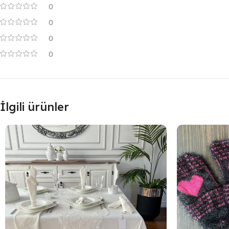
0
0
0
0
İlgili ürünler