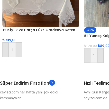
12 Kişilik 26 Parça Lüks Gardenya Keten
-26%
Kumaş Masa Örtüsü Seti
5li Yumoş Kalp
₺
949,00
Pembe Kalp
₺
89,0
₺
120,00
Sepete Ekle
Sepete Ekle
Süper İndirim Fırsatları
Hızlı Teslim
ceyizci.com her hafta yeni şok edici
Aynı Gün Kargo
kampanyalar
ceyizci.com'da