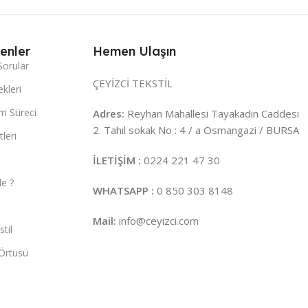
enler
Hemen Ulaşın
Sorular
ÇEYİZCİ TEKSTİL
kleri
m Süreci
Adres:
Reyhan Mahallesi Tayakadın Caddesi
2. Tahıl sokak No : 4 / a Osmangazi / BURSA
leri
İLETİŞİM :
0224 221 47 30
e ?
WHATSAPP :
0 850 303 8148
Mail:
info@ceyizci.com
til
Örtüsü