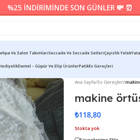
%25 İNDİRİMİNDE SON GÜNLER 💸 ⏰
ehpa Ve Salon Takımları
Seccade Ve Seccade Setleri
Çeyizlik Yelek
Yata
Hediyelik
Dantel – Güpür Ve Elişi Ürünler
Patik
Ev Gereçleri
Ana Sayfa
/
Ev Gereçleri
/
makin
makine örtü
₺
118,80
Stokta yok
Favorilerime Ekle