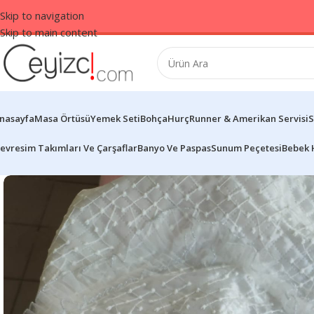
Skip to navigation
Skip to main content
nasayfa
Masa Örtüsü
Yemek Seti
Bohça
Hurç
Runner & Amerikan Servisi
S
evresim Takımları Ve Çarşaflar
Banyo Ve Paspas
Sunum Peçetesi
Bebek 