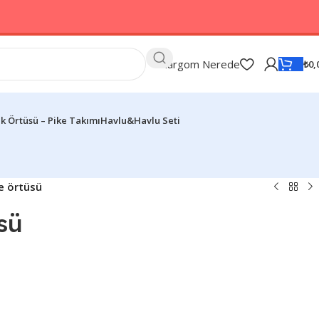
Kargom Nerede
₺
0,
k Örtüsü – Pike Takımı
Havlu&Havlu Seti
e örtüsü
sü