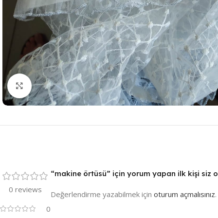
Resmi Büyüt
“makine örtüsü” için yorum yapan ilk kişi siz 
0 reviews
Değerlendirme yazabilmek için
oturum açmalısınız
.
0