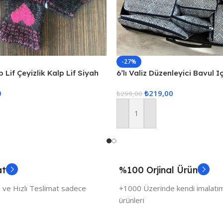
-27%
 Lif Çeyizlik Kalp Lif Siyah
6’lı Valiz Düzenleyici Bavul I
Set Seyahat Hurcu
0
₺
219,00
₺
299,00
Sepete Ekle
at
%100 Orjinal Ürün
 ve Hızlı Teslimat sadece
+1000 Üzerinde kendi imalatımı
ürünleri