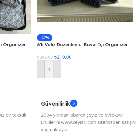
-27%
çi Organizer
6’lı Valiz Düzenleyici Bavul Içi Organizer
Set Seyahat Hurcu
₺
219,00
₺
299,00
Sepete Ekle
Güvenilirlik
z ev tekstili
2004 yılından itibaren çeyiz ve evtekstili
ürünlerini www.ceyizci.com sitemizden satışını
yapmaktayız.