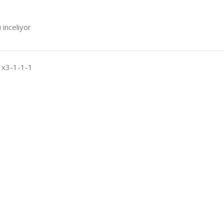
 inceliyor
m x3-1-1-1