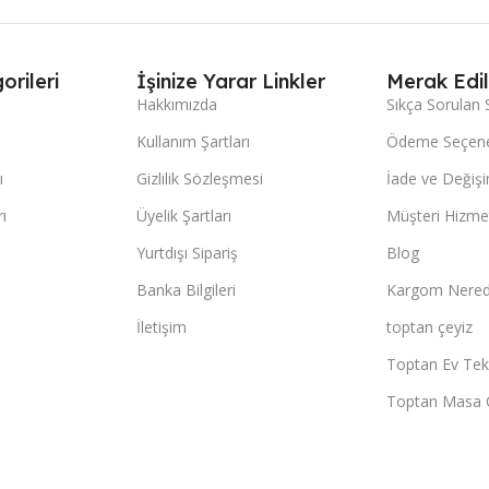
orileri
İşinize Yarar Linkler
Merak Edil
Hakkımızda
Sıkça Sorulan 
Kullanım Şartları
Ödeme Seçene
ı
Gizlilik Sözleşmesi
İade ve Değişi
ı
Üyelik Şartları
Müşteri Hizmet
Yurtdışı Sipariş
Blog
Banka Bilgileri
Kargom Nered
İletişim
toptan çeyiz
Toptan Ev Teks
Toptan Masa 