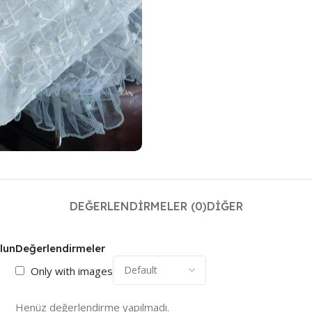
DEĞERLENDIRMELER (0)
DIĞER
olun
Değerlendirmeler
Only with images
Henüz değerlendirme yapılmadı.