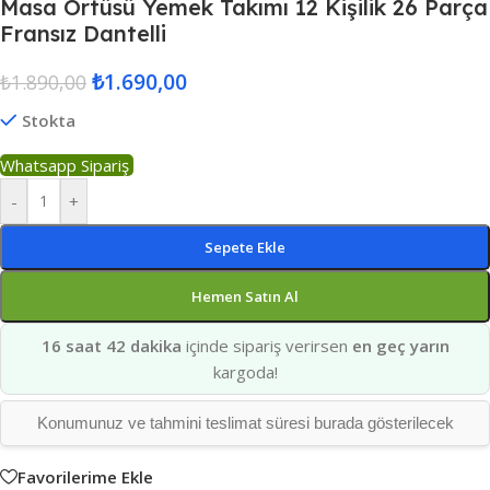
Masa Örtüsü Yemek Takımı 12 Kişilik 26 Parça
Fransız Dantelli
₺
1.690,00
₺
1.890,00
Stokta
Whatsapp Sipariş
-
+
Sepete Ekle
Hemen Satın Al
16 saat 42 dakika
içinde sipariş verirsen
en geç yarın
kargoda!
Konumunuz ve tahmini teslimat süresi burada gösterilecek
Favorilerime Ekle