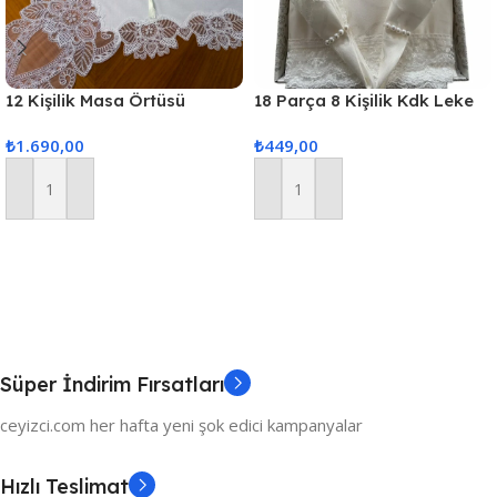
12 Kişilik Masa Örtüsü
18 Parça 8 Kişilik Kdk Leke
Takımı, Masa Seti 12 Kişilik
Tutmaz Kumaş Ekru
₺
1.690,00
₺
449,00
26 Parça 160x220cm
Sepete Ekle
Sepete Ekle
Süper İndirim Fırsatları
ceyizci.com her hafta yeni şok edici kampanyalar
Hızlı Teslimat