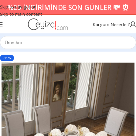
%25 İNDİRİMİNDE SON GÜNLER 💸 ⏰
Skip to navigation
Skip to main content
Kargom Nerede ?
-11%