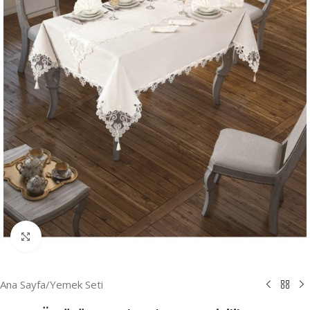
Resmi Büyüt
Ana Sayfa
/
Yemek Seti