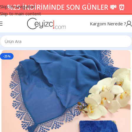
%25 İNDİRİMİNDE SON GÜNLER 💸 ⏰
Skip to navigation
Skip to main content
Kargom Nerede ?
-25%