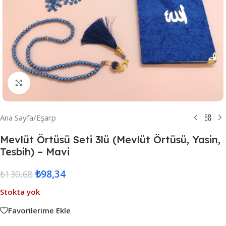
Resmi Büyüt
Ana Sayfa
/
Eşarp
Mevlüt Örtüsü Seti 3lü (Mevlüt Örtüsü, Yasin,
Tesbih) – Mavi
₺
98,34
₺
130,68
Stokta yok
Favorilerime Ekle