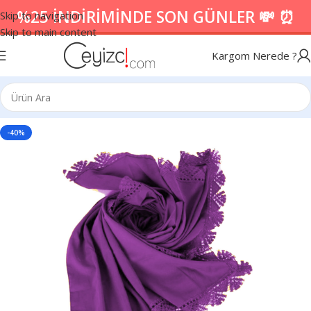
%25 İNDİRİMİNDE SON GÜNLER 💸 ⏰
Skip to navigation
Skip to main content
Kargom Nerede ?
-40%