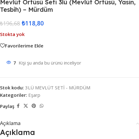
Mevlüt Örtüsü Seti 3lü (Mevlüt Örtüsü, Yasin,
Tesbih) – Mürdüm
₺
118,80
₺
196,68
Stokta yok
Favorilerime Ekle
7
Kişi şu anda bu ürünü inceliyor
Stok kodu:
3LÜ MEVLÜT SETİ - MÜRDÜM
Kategoriler:
Eşarp
Paylaş
Açıklama
Açıklama