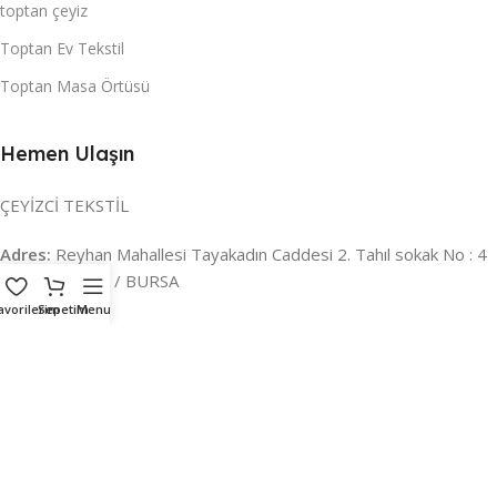
toptan çeyiz
Toptan Ev Tekstil
Toptan Masa Örtüsü
Hemen Ulaşın
ÇEYİZCİ TEKSTİL
Adres:
Reyhan Mahallesi Tayakadın Caddesi 2. Tahıl sokak No : 4
/ a Osmangazi / BURSA
avorilerim
Sepetim
Menu
İLETİŞİM :
0224 221 47 30
WHATSAPP :
0 850 303 8148
Mail:
info@ceyizci.com