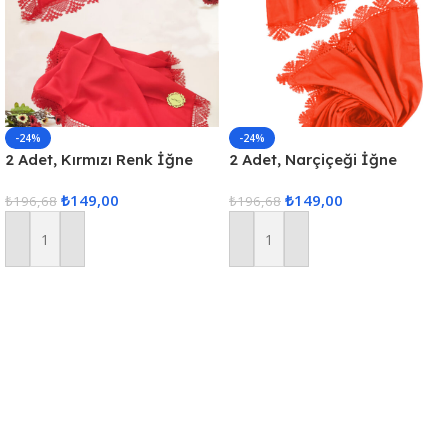
-24%
-24%
2 Adet, Kırmızı Renk İğne
2 Adet, Narçiçeği İğne
Oyası Mevlüt Örtüsü,
Oyası Mevlüt Örtüsü,
₺
149,00
₺
149,00
Çeyizlik Şal
₺
196,68
Çeyizlik İğne Oyası Şal , 70
₺
196,68
x 140
Sepete Ekle
Sepete Ekle