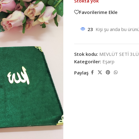
Stokta yok
Favorilerime Ekle
23
Kişi şu anda bu ürünü
Stok kodu:
MEVLÜT SETİ 3LÜ 
Kategoriler:
Eşarp
Paylaş