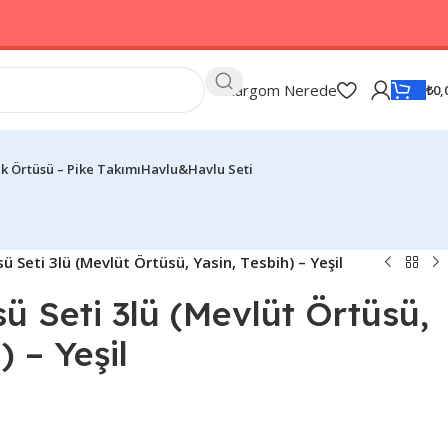
Kargom Nerede
₺
0,
k Örtüsü – Pike Takımı
Havlu&Havlu Seti
ü Seti 3lü (Mevlüt Örtüsü, Yasin, Tesbih) – Yeşil
ü Seti 3lü (Mevlüt Örtüsü,
) – Yeşil