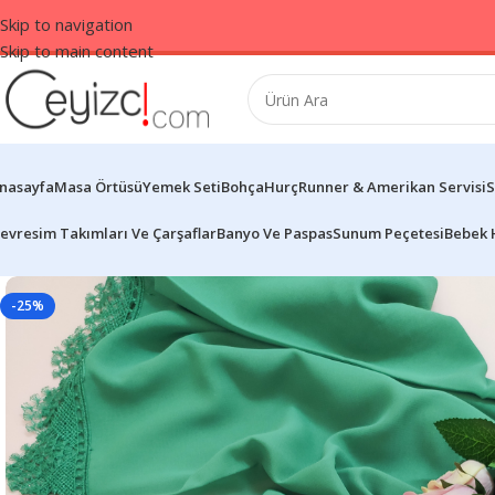
Skip to navigation
Skip to main content
nasayfa
Masa Örtüsü
Yemek Seti
Bohça
Hurç
Runner & Amerikan Servisi
S
evresim Takımları Ve Çarşaflar
Banyo Ve Paspas
Sunum Peçetesi
Bebek 
-25%