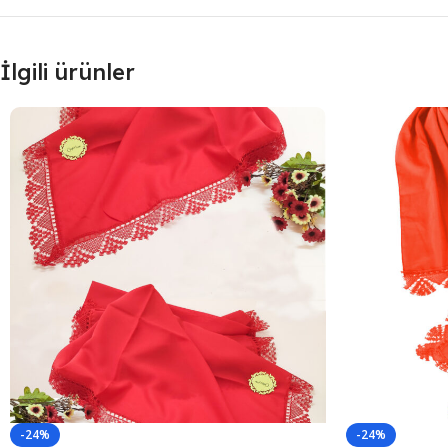
İlgili ürünler
-24%
-24%