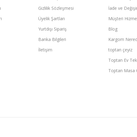
ı
Gizlilik Sözleşmesi
İade ve Değişi
ı
Üyelik Şartları
Müşteri Hizmet
Yurtdışı Sipariş
Blog
Banka Bilgileri
Kargom Nered
İletişim
toptan çeyiz
Toptan Ev Teks
Toptan Masa 