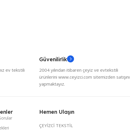
Güvenilirlik
z ev tekstili
2004 yılından itibaren çeyiz ve evtekstili
ürünlerini www.ceyizci.com sitemizden satışını
yapmaktayız.
enler
Hemen Ulaşın
Sorular
ÇEYİZCİ TEKSTİL
kleri