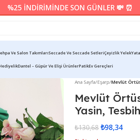
%25 İNDİRİMİNDE SON GÜNLER 💸 ⏰
ehpa Ve Salon Takımları
Seccade Ve Seccade Setleri
Çeyizlik Yelek
Yata
Hediyelik
Dantel – Güpür Ve Elişi Ürünler
Patik
Ev Gereçleri
Ana Sayfa
/
Eşarp
/
Mevlüt Örtüs
Mevlüt Örtüs
Yasin, Tesbih
₺
98,34
₺
130,68