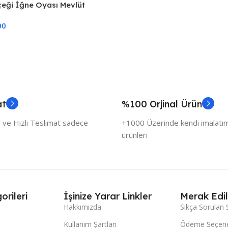
çeği İğne Oyası Mevlüt
ik İğne Oyası Şal , 70 x 140
00
at
%100 Orjinal Ürün
 ve Hızlı Teslimat sadece
+1000 Üzerinde kendi imalatımı
ürünleri
orileri
İşinize Yarar Linkler
Merak Edil
Hakkımızda
Sıkça Sorulan 
Kullanım Şartları
Ödeme Seçene