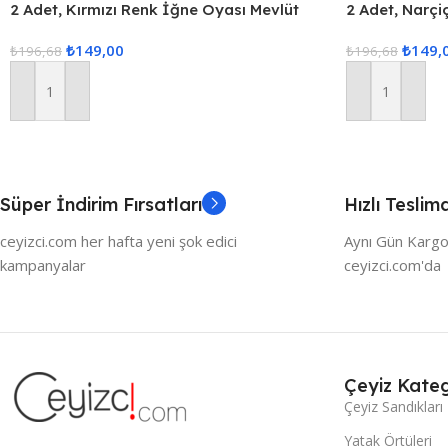
2 Adet, Kırmızı Renk İğne Oyası Mevlüt
2 Adet, Narçi
Örtüsü, Çeyizlik Şal
Örtüsü, Çeyizl
₺
149,00
₺
149,
₺
196,68
₺
196,68
Sepete Ekle
Sepete Ekle
Süper İndirim Fırsatları
Hızlı Teslim
ceyizci.com her hafta yeni şok edici
Aynı Gün Kargo
kampanyalar
ceyizci.com'da
Çeyiz Kateg
Çeyiz Sandıkları
Yatak Örtüleri