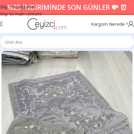
%25 İNDİRİMİNDE SON GÜNLER 💸 ⏰
Skip to navigation
Skip to main content
Kargom Nerede ?