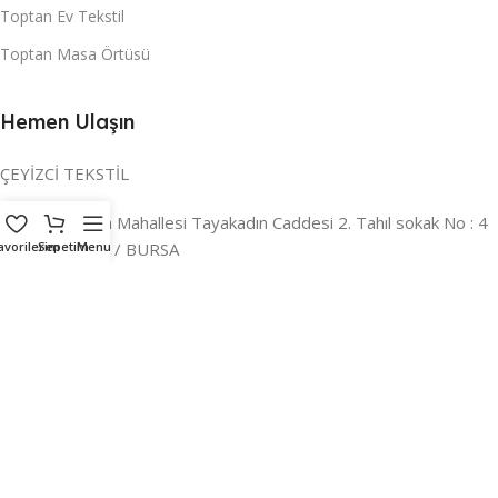
Toptan Ev Tekstil
Toptan Masa Örtüsü
Hemen Ulaşın
ÇEYİZCİ TEKSTİL
Adres:
Reyhan Mahallesi Tayakadın Caddesi 2. Tahıl sokak No : 4
avorilerim
/ a Osmangazi / BURSA
Sepetim
Menu
İLETİŞİM :
0224 221 47 30
WHATSAPP :
0 850 303 8148
Mail:
info@ceyizci.com
2023 Çeyizci. Her Hakkı Saklıdır.