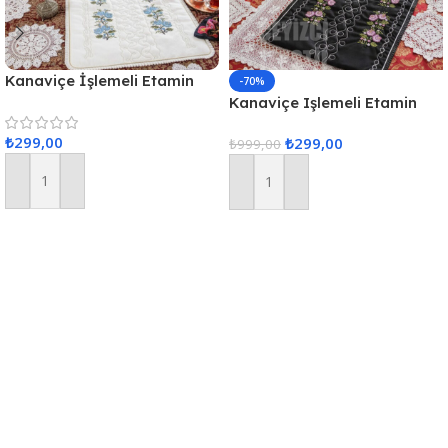
Kanaviçe İşlemeli Etamin
-70%
Kumaş Seccade – Mavi
Kanaviçe Işlemeli Etamin
Kumaş Tek Seccade – Siyah
₺
299,00
₺
299,00
₺
999,00
Sepete Ekle
Sepete Ekle