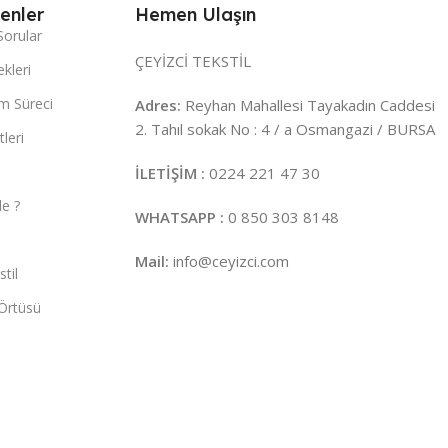
enler
Hemen Ulaşın
Sorular
ÇEYİZCİ TEKSTİL
kleri
m Süreci
Adres:
Reyhan Mahallesi Tayakadın Caddesi
2. Tahıl sokak No : 4 / a Osmangazi / BURSA
leri
İLETİŞİM :
0224 221 47 30
e ?
WHATSAPP :
0 850 303 8148
Mail:
info@ceyizci.com
til
Örtüsü