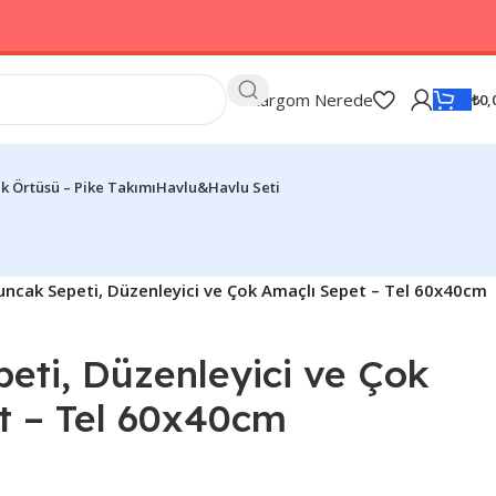
Kargom Nerede
₺
0,
k Örtüsü – Pike Takımı
Havlu&Havlu Seti
ncak Sepeti, Düzenleyici ve Çok Amaçlı Sepet – Tel 60x40cm
eti, Düzenleyici ve Çok
t – Tel 60x40cm