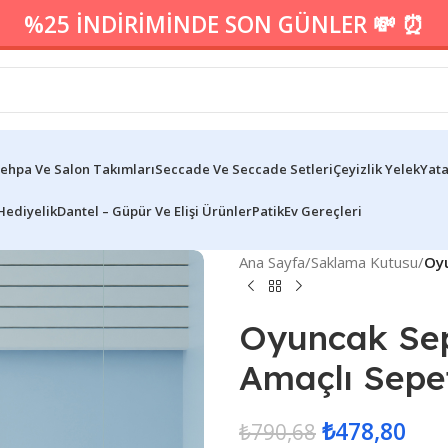
%25 İNDİRİMİNDE SON GÜNLER 💸 ⏰
ehpa Ve Salon Takımları
Seccade Ve Seccade Setleri
Çeyizlik Yelek
Yata
Hediyelik
Dantel – Güpür Ve Elişi Ürünler
Patik
Ev Gereçleri
Ana Sayfa
/
Saklama Kutusu
/
Oyu
Oyuncak Sep
Amaçlı Sepe
₺
478,80
₺
790,68