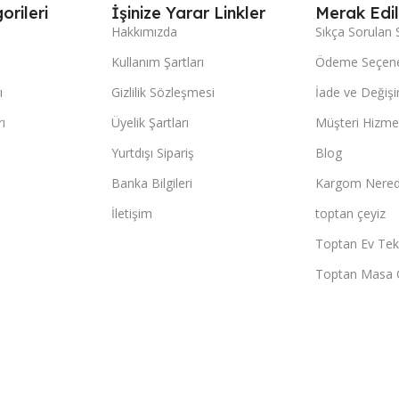
orileri
İşinize Yarar Linkler
Merak Edil
Hakkımızda
Sıkça Sorulan 
Kullanım Şartları
Ödeme Seçene
ı
Gizlilik Sözleşmesi
İade ve Değişi
ı
Üyelik Şartları
Müşteri Hizmet
Yurtdışı Sipariş
Blog
Banka Bilgileri
Kargom Nered
İletişim
toptan çeyiz
Toptan Ev Teks
Toptan Masa 