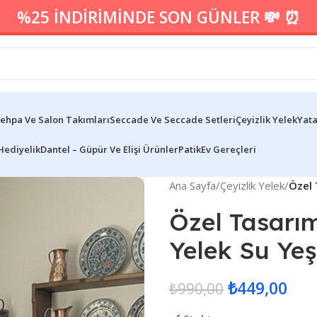
%25 İNDİRİMİNDE SON GÜNLER 💸 ⏰
ehpa Ve Salon Takımları
Seccade Ve Seccade Setleri
Çeyizlik Yelek
Yata
Hediyelik
Dantel – Güpür Ve Elişi Ürünler
Patik
Ev Gereçleri
Ana Sayfa
/
Çeyizlik Yelek
/
Özel 
Özel Tasarım
Yelek Su Yeş
₺
449,00
₺
990,00