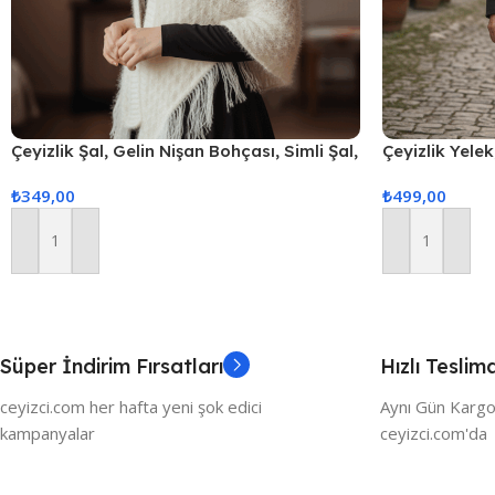
Çeyizlik Şal, Gelin Nişan Bohçası, Simli Şal,
Çeyizlik Yelek
Lüks Şal
Yelek, Hediyel
₺
349,00
₺
499,00
Yelek – Krem
Sepete Ekle
Sepete Ekle
Süper İndirim Fırsatları
Hızlı Teslim
ceyizci.com her hafta yeni şok edici
Aynı Gün Kargo
kampanyalar
ceyizci.com'da