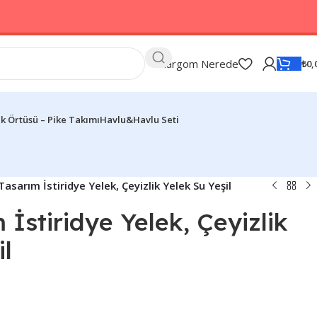
Kargom Nerede
₺
0,
k Örtüsü – Pike Takımı
Havlu&Havlu Seti
Tasarım İstiridye Yelek, Çeyizlik Yelek Su Yeşil
 İstiridye Yelek, Çeyizlik
il