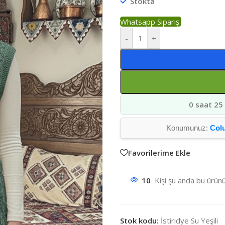
Stokta
Whatsapp Sipariş
-
+
0 saat 25
Konumunuz:
Col
Favorilerime Ekle
10
Kişi şu anda bu ürünü
Stok kodu:
İstiridye Su Yeşili