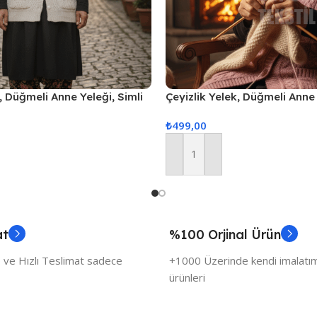
, Düğmeli Anne Yeleği, Simli
Çeyizlik Yelek, Düğmeli Anne 
ik Yelek, Gelin Simli Cepli
Yelek, Hediyelik Yelek, Gelin 
₺
499,00
Yelek – Pudra
Sepete Ekle
at
%100 Orjinal Ürün
 ve Hızlı Teslimat sadece
+1000 Üzerinde kendi imalatımı
ürünleri