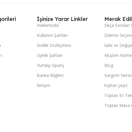
orileri
İşinize Yarar Linkler
Merak Edil
Hakkımızda
Sıkça Sorulan 
Kullanım Şartları
Ödeme Seçene
ı
Gizlilik Sözleşmesi
İade ve Değişi
ı
Üyelik Şartları
Müşteri Hizmet
Yurtdışı Sipariş
Blog
Banka Bilgileri
Kargom Nered
İletişim
toptan çeyiz
Toptan Ev Teks
Toptan Masa 