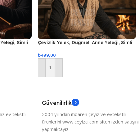
Yeleği, Simli
Çeyizlik Yelek, Düğmeli Anne Yeleği, Simli
Simli Cepli
Yelek, Hediyelik Yelek, Gelin Simli Cepli
₺
499,00
Yelek Kapuçino
Sepete Ekle
Güvenilirlik
z ev tekstili
2004 yılından itibaren çeyiz ve evtekstili
ürünlerini www.ceyizci.com sitemizden satışını
yapmaktayız.