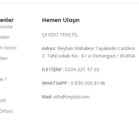
enler
Hemen Ulaşın
Sorular
ÇEYİZCİ TEKSTİL
kleri
m Süreci
Adres:
Reyhan Mahallesi Tayakadın Caddesi
2. Tahıl sokak No : 4 / a Osmangazi / BURSA
leri
İLETİŞİM :
0224 221 47 30
e ?
WHATSAPP :
0 850 303 8148
Mail:
info@ceyizci.com
til
Örtüsü