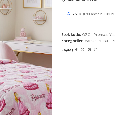
26
Kişi şu anda bu ürünü
Stok kodu:
ÖZC - Prenses Yaz
Kategoriler:
Yatak Örtüsü - P
Paylaş