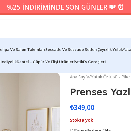
%25 İNDİRİMİNDE SON GÜNLER 💸 ⏰
ehpa Ve Salon Takımları
Seccade Ve Seccade Setleri
Çeyizlik Yelek
Yata
Hediyelik
Dantel – Güpür Ve Elişi Ürünler
Patik
Ev Gereçleri
Ana Sayfa
/
Yatak Örtüsü - Pike
Prenses Yazl
₺
349,00
Stokta yok
Favorilerime Ekle