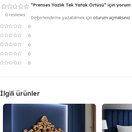
“Prenses Yazlık Tek Yatak Örtüsü” için yorum y
0 reviews
Değerlendirme yazabilmek için
oturum açmalısınız
.
0
0
0
0
0
İlgili ürünler