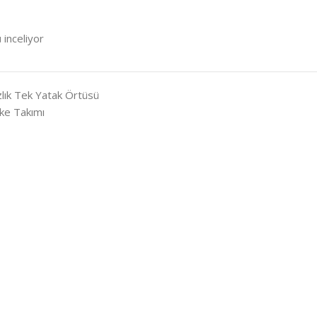
 inceliyor
lık Tek Yatak Örtüsü
ike Takımı