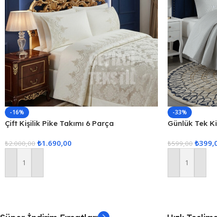
-16%
-33%
Çift Kişilik Pike Takımı 6 Parça
Günlük Tek Kiş
Tek Kişilik K
₺
1.690,00
₺
399,
₺
2.000,00
₺
599,00
Sepete Ekle
Sepete Ekle