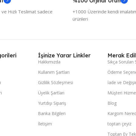
at
%100 Orjinal Ürün
 ve Hızlı Teslimat sadece
+1000 Üzerinde kendi imalatımı
ürünleri
orileri
İşinize Yarar Linkler
Merak Edil
Hakkımızda
Sıkça Sorulan 
Kullanım Şartları
Ödeme Seçene
ı
Gizlilik Sözleşmesi
İade ve Değişi
ı
Üyelik Şartları
Müşteri Hizmet
Yurtdışı Sipariş
Blog
Banka Bilgileri
Kargom Nered
İletişim
toptan çeyiz
Toptan Ev Teks