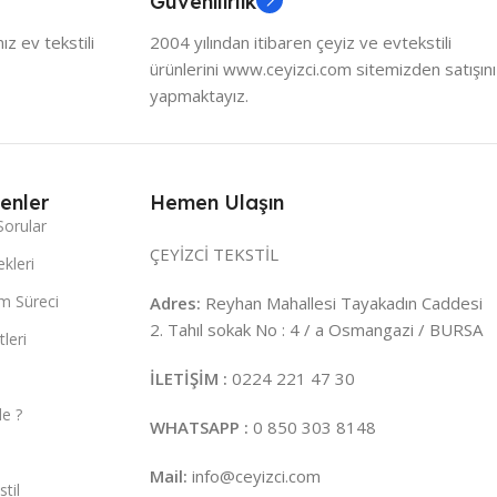
Güvenilirlik
z ev tekstili
2004 yılından itibaren çeyiz ve evtekstili
ürünlerini www.ceyizci.com sitemizden satışını
yapmaktayız.
enler
Hemen Ulaşın
Sorular
ÇEYİZCİ TEKSTİL
kleri
m Süreci
Adres:
Reyhan Mahallesi Tayakadın Caddesi
2. Tahıl sokak No : 4 / a Osmangazi / BURSA
leri
İLETİŞİM :
0224 221 47 30
e ?
WHATSAPP :
0 850 303 8148
Mail:
info@ceyizci.com
til