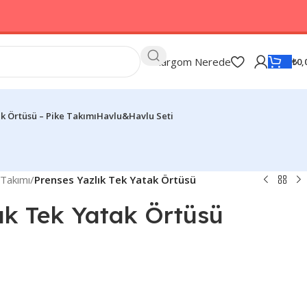
Kargom Nerede
₺
0,
k Örtüsü – Pike Takımı
Havlu&Havlu Seti
 Takımı
/
Prenses Yazlık Tek Yatak Örtüsü
ık Tek Yatak Örtüsü