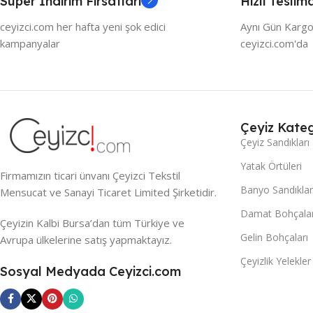
Süper İndirim Fırsatları
Hızlı Teslim
ceyizci.com her hafta yeni şok edici
Aynı Gün Kargo
kampanyalar
ceyizci.com'da
Çeyiz Kateg
Çeyiz Sandıkları
Yatak Örtüleri
Firmamızın ticari ünvanı Çeyizci Tekstil
Banyo Sandıklar
Mensucat ve Sanayi Ticaret Limited Şirketidir.
Damat Bohçalar
Çeyizin Kalbi Bursa’dan tüm Türkiye ve
Gelin Bohçaları
Avrupa ülkelerine satış yapmaktayız.
Çeyizlik Yelekler
Sosyal Medyada Ceyizci.com