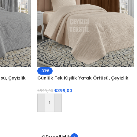
-33%
sü, Çeyizlik
Günlük Tek Kişilik Yatak Örtüsü, Çeyizlik
rtüsü – Gri
Tek Kişilik Kapitone Yatak Örtüsü –
₺
399,00
Kapuçino
₺
599,00
Sepete Ekle