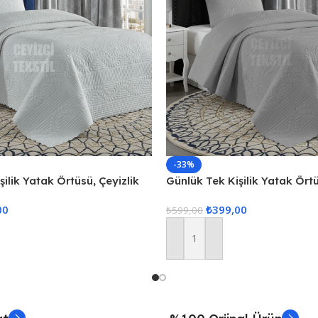
-33%
ilik Yatak Örtüsü, Çeyizlik
Günlük Tek Kişilik Yatak Örtü
apitone Yatak Örtüsü – Ekru
Tek Kişilik Kapitone Yatak Ö
00
₺
399,00
₺
599,00
Sepete Ekle