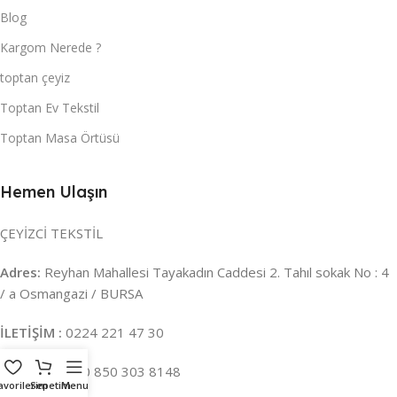
Blog
Kargom Nerede ?
toptan çeyiz
Toptan Ev Tekstil
Toptan Masa Örtüsü
Hemen Ulaşın
ÇEYİZCİ TEKSTİL
Adres:
Reyhan Mahallesi Tayakadın Caddesi 2. Tahıl sokak No : 4
/ a Osmangazi / BURSA
İLETİŞİM :
0224 221 47 30
WHATSAPP :
0 850 303 8148
avorilerim
Sepetim
Menu