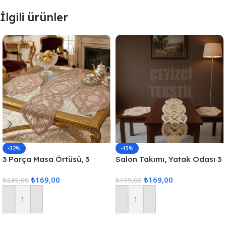
İlgili ürünler
-32%
-15%
3 Parça Masa Örtüsü, 3
Salon Takımı, Yatak Odası 3
Parça Salon Oda Takımı,
Parça Sehpa Örtüsü, Masa
₺
169,00
₺
169,00
Dantelli 3 Parça Oda Takımı
₺
249,00
Örtüsü 3 Parça Oda Takımı
₺
199,00
Sepete Ekle
Sepete Ekle