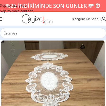
%25 İNDİRİMİNDE SON GÜNLER 💸 ⏰
Skip to navigation
Skip to main content
Kargom Nerede ?