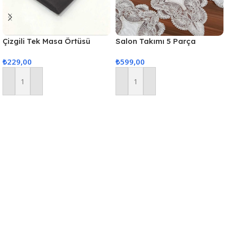
Çizgili Tek Masa Örtüsü
Salon Takımı 5 Parça
Colber 160x220cm Füme
Dantelli Masa Örtüsü Runner
₺
229,00
₺
599,00
Seti
Sepete Ekle
Sepete Ekle