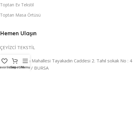
Toptan Ev Tekstil
Toptan Masa Örtüsü
Hemen Ulaşın
ÇEYİZCİ TEKSTİL
Adres:
Reyhan Mahallesi Tayakadın Caddesi 2. Tahıl sokak No : 4
/ a Osmangazi / BURSA
avorilerim
Sepetim
Menu
İLETİŞİM :
0224 221 47 30
WHATSAPP :
0 850 303 8148
Mail:
info@ceyizci.com
2023 Çeyizci. Her Hakkı Saklıdır.