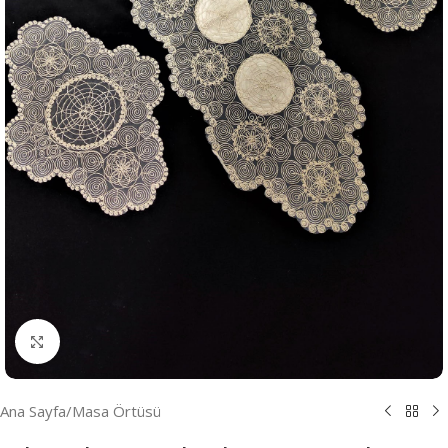
Resmi Büyüt
Ana Sayfa
/
Masa Örtüsü