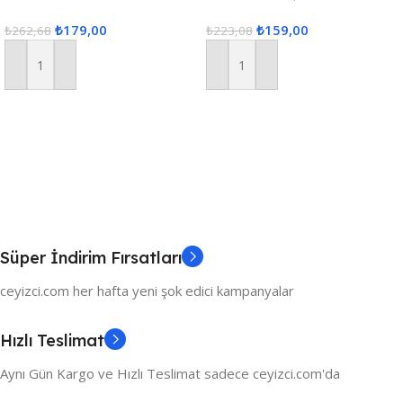
Takımı 3 Parça – Ekru
Parça Sehpa Örtüsü, Masa
₺
179,00
₺
159,00
₺
262,68
Örtüsü 3 Parça Oda Takımı
₺
223,08
Sepete Ekle
Sepete Ekle
Süper İndirim Fırsatları
ceyizci.com her hafta yeni şok edici kampanyalar
Hızlı Teslimat
Aynı Gün Kargo ve Hızlı Teslimat sadece ceyizci.com'da