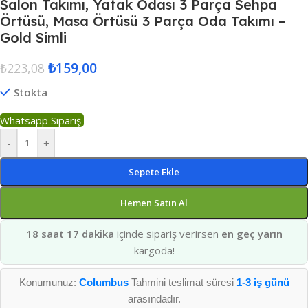
Salon Takımı, Yatak Odası 3 Parça Sehpa
Örtüsü, Masa Örtüsü 3 Parça Oda Takımı –
Gold Simli
₺
159,00
₺
223,08
Stokta
Whatsapp Sipariş
-
+
Sepete Ekle
Hemen Satın Al
18 saat 17 dakika
içinde sipariş verirsen
en geç yarın
kargoda!
Konumunuz:
Columbus
Tahmini teslimat süresi
1-3 iş günü
arasındadır.