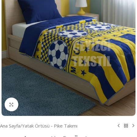
Resmi Büyüt
Ana Sayfa
/
Yatak Örtüsü - Pike Takımı