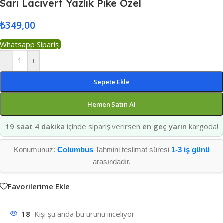
Sarı Lacivert Yazlık Pike Özel
₺
349,00
Whatsapp Sipariş
-
+
Sepete Ekle
Hemen Satın Al
19 saat 4 dakika
içinde sipariş verirsen
en geç yarın
kargoda!
Konumunuz:
Columbus
Tahmini teslimat süresi
1-3 iş günü
arasındadır.
Favorilerime Ekle
18
Kişi şu anda bu ürünü inceliyor