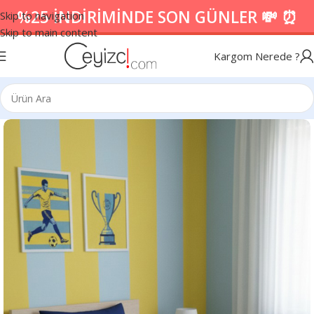
%25 İNDİRİMİNDE SON GÜNLER 💸 ⏰
Skip to navigation
Skip to main content
Kargom Nerede ?