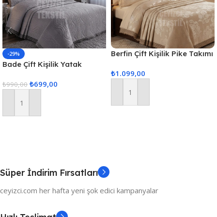
Berfin Çift Kişilik Pike Takımı
-29%
– Kapuçino
Bade Çift Kişilik Yatak
₺
1.099,00
Örtüsü – Gri
₺
699,00
₺
990,00
Sepete Ekle
Sepete Ekle
Süper İndirim Fırsatları
ceyizci.com her hafta yeni şok edici kampanyalar