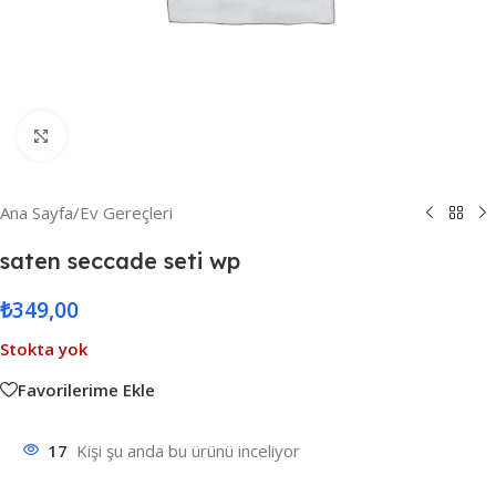
Resmi Büyüt
Ana Sayfa
/
Ev Gereçleri
saten seccade seti wp
₺
349,00
Stokta yok
Favorilerime Ekle
17
Kişi şu anda bu ürünü inceliyor