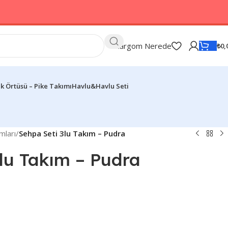
Kargom Nerede
₺
0,
k Örtüsü – Pike Takımı
Havlu&Havlu Seti
mları
/
Sehpa Seti 3lu Takım – Pudra
lu Takım – Pudra