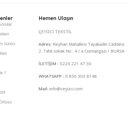
enler
Hemen Ulaşın
Sorular
ÇEYİZCİ TEKSTİL
kleri
m Süreci
Adres:
Reyhan Mahallesi Tayakadın Caddesi
2. Tahıl sokak No : 4 / a Osmangazi / BURSA
leri
İLETİŞİM :
0224 221 47 30
e ?
WHATSAPP :
0 850 303 8148
Mail:
info@ceyizci.com
til
Örtüsü