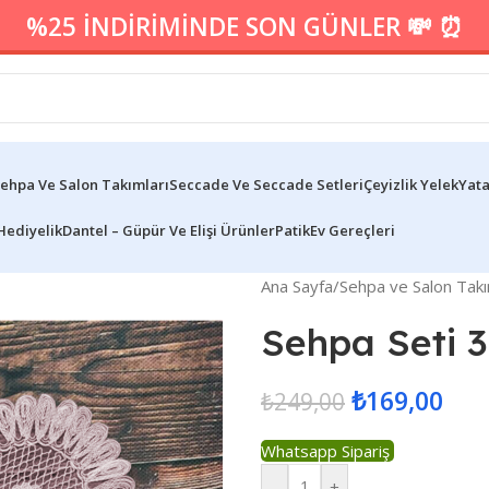
%25 İNDİRİMİNDE SON GÜNLER 💸 ⏰
ehpa Ve Salon Takımları
Seccade Ve Seccade Setleri
Çeyizlik Yelek
Yata
Hediyelik
Dantel – Güpür Ve Elişi Ürünler
Patik
Ev Gereçleri
Ana Sayfa
/
Sehpa ve Salon Takı
Sehpa Seti 3
₺
169,00
₺
249,00
Whatsapp Sipariş
-
+