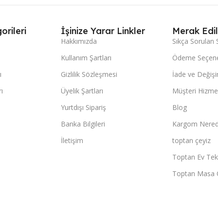
orileri
İşinize Yarar Linkler
Merak Edil
Hakkımızda
Sıkça Sorulan 
Kullanım Şartları
Ödeme Seçene
ı
Gizlilik Sözleşmesi
İade ve Değişi
ı
Üyelik Şartları
Müşteri Hizmet
Yurtdışı Sipariş
Blog
Banka Bilgileri
Kargom Nered
İletişim
toptan çeyiz
Toptan Ev Teks
Toptan Masa 