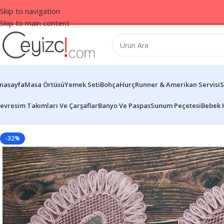
Skip to navigation
Skip to main content
nasayfa
Masa Örtüsü
Yemek Seti
Bohça
Hurç
Runner & Amerikan Servisi
S
evresim Takımları Ve Çarşaflar
Banyo Ve Paspas
Sunum Peçetesi
Bebek 
-32%