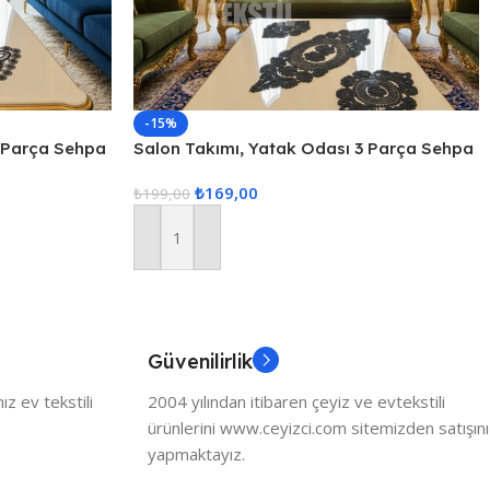
-15%
3 Parça Sehpa
Salon Takımı, Yatak Odası 3 Parça Sehpa
a Oda Takımı
Örtüsü, Masa Örtüsü 3 Parça Oda Takımı
₺
169,00
₺
199,00
Sepete Ekle
Güvenilirlik
z ev tekstili
2004 yılından itibaren çeyiz ve evtekstili
ürünlerini www.ceyizci.com sitemizden satışını
yapmaktayız.