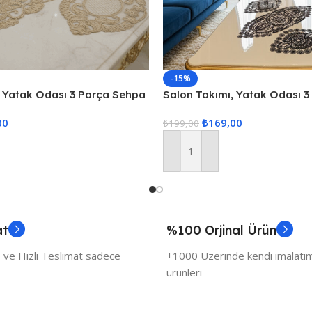
-15%
, Yatak Odası 3 Parça Sehpa
Salon Takımı, Yatak Odası 
 Örtüsü 3 Parça Oda Takımı
Örtüsü, Masa Örtüsü 3 Parç
00
₺
169,00
₺
199,00
Sepete Ekle
at
%100 Orjinal Ürün
 ve Hızlı Teslimat sadece
+1000 Üzerinde kendi imalatımı
ürünleri