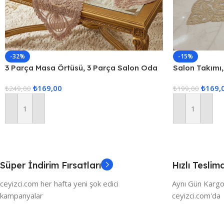
-32%
-15%
3 Parça Masa Örtüsü, 3 Parça Salon Oda
Salon Takımı
Takımı, Dantelli 3 Parça Oda Takımı
Örtüsü, Masa
₺
169,00
₺
169,
₺
249,00
₺
199,00
Sepete Ekle
Sepete Ekle
Süper İndirim Fırsatları
Hızlı Teslim
ceyizci.com her hafta yeni şok edici
Aynı Gün Kargo
kampanyalar
ceyizci.com'da