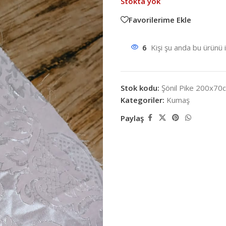
Stokta yok
Favorilerime Ekle
6
Kişi şu anda bu ürünü 
Stok kodu:
Şönil Pike 200x70
Kategoriler:
Kumaş
Paylaş