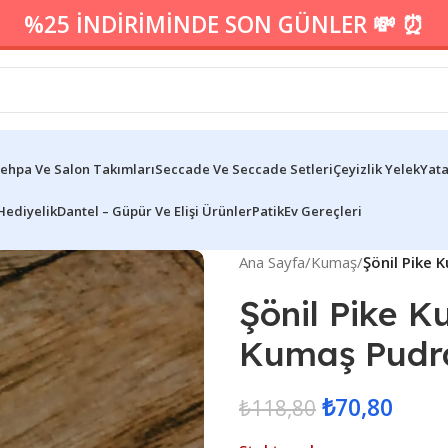
%25 İNDİRİMİNDE SON GÜNLER 💸 ⏰
ehpa Ve Salon Takımları
Seccade Ve Seccade Setleri
Çeyizlik Yelek
Yata
Hediyelik
Dantel – Güpür Ve Elişi Ürünler
Patik
Ev Gereçleri
Ana Sayfa
/
Kumaş
/
Şönil Pike
Şönil Pike 
Kumaş Pudr
₺
70,80
₺
118,80