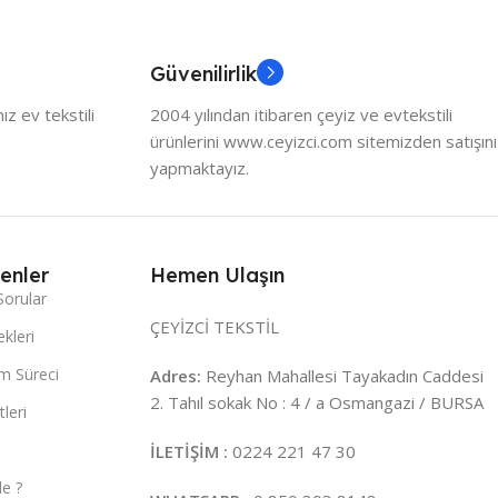
Güvenilirlik
z ev tekstili
2004 yılından itibaren çeyiz ve evtekstili
ürünlerini www.ceyizci.com sitemizden satışını
yapmaktayız.
enler
Hemen Ulaşın
Sorular
ÇEYİZCİ TEKSTİL
kleri
m Süreci
Adres:
Reyhan Mahallesi Tayakadın Caddesi
2. Tahıl sokak No : 4 / a Osmangazi / BURSA
leri
İLETİŞİM :
0224 221 47 30
e ?