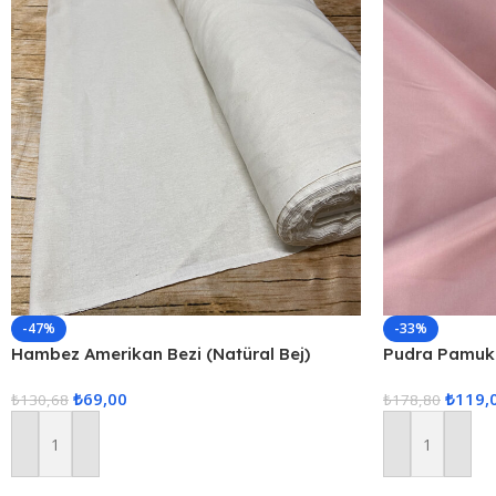
-47%
-33%
Hambez Amerikan Bezi (Natüral Bej)
Pudra Pamuk 
Kumaş Bej
cm. eninde )
₺
69,00
₺
119,
₺
130,68
₺
178,80
Sepete Ekle
Sepete Ekle