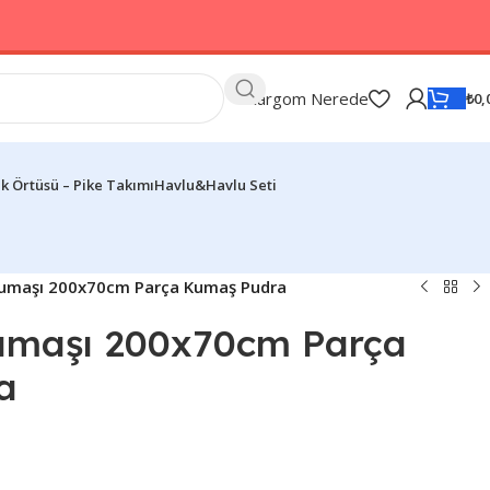
Kargom Nerede
₺
0,
k Örtüsü – Pike Takımı
Havlu&Havlu Seti
 Kumaşı 200x70cm Parça Kumaş Pudra
Kumaşı 200x70cm Parça
a