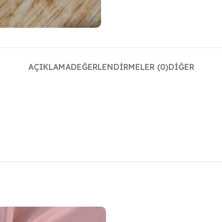
AÇIKLAMA
DEĞERLENDIRMELER (0)
DIĞER