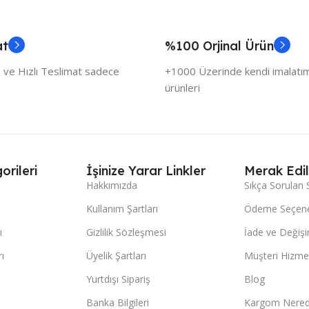
at
%100 Orjinal Ürün
 ve Hızlı Teslimat sadece
+1000 Üzerinde kendi imalatımı
ürünleri
orileri
İşinize Yarar Linkler
Merak Edil
Hakkımızda
Sıkça Sorulan 
Kullanım Şartları
Ödeme Seçene
ı
Gizlilik Sözleşmesi
İade ve Değişi
ı
Üyelik Şartları
Müşteri Hizmet
Yurtdışı Sipariş
Blog
Banka Bilgileri
Kargom Nered