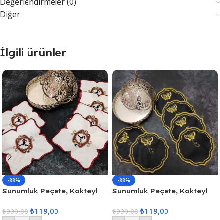
Değerlendirmeler (0)
Diğer
İlgili ürünler
-88%
-88%
Sunumluk Peçete, Kokteyl
Sunumluk Peçete, Kokteyl
Peçetesi, Kahve Yanı
Peçetesi, Kahve Yanı
₺
119,00
₺
119,00
Sunumluk, Bardak Altlığı 6
₺
990,00
Sunumluk, Bardak Altlığı 6
₺
990,00