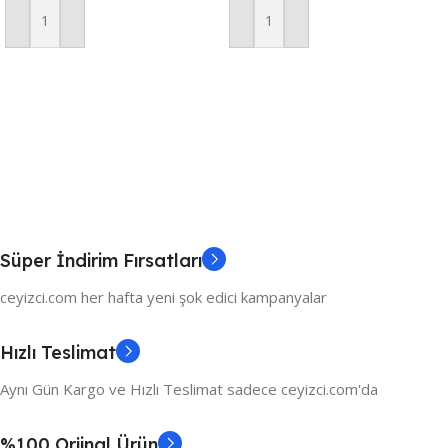
Adet Sunum Peçetesi
Adet Sunum Peçetesi
Sepete Ekle
Sepete Ekle
Süper İndirim Fırsatları
ceyizci.com her hafta yeni şok edici kampanyalar
Hızlı Teslimat
Aynı Gün Kargo ve Hızlı Teslimat sadece ceyizci.com'da
%100 Orjinal Ürün