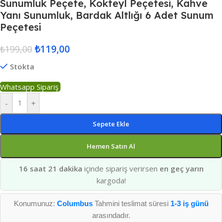
Sunumluk Peçete, Kokteyl Peçetesi, Kahve
Yanı Sunumluk, Bardak Altlığı 6 Adet Sunum
Peçetesi
₺
119,00
₺
199,00
Stokta
Whatsapp Sipariş
-
+
Sepete Ekle
Hemen Satın Al
16 saat 21 dakika
içinde sipariş verirsen
en geç yarın
kargoda!
Konumunuz:
Columbus
Tahmini teslimat süresi
1-3 iş günü
arasındadır.