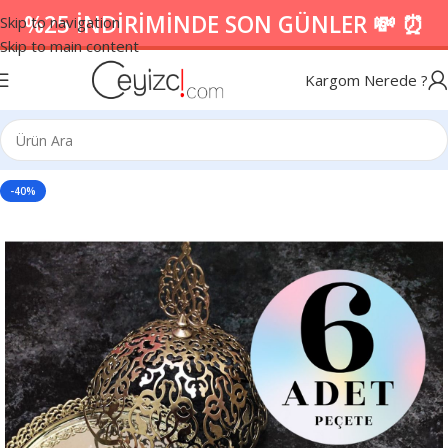
%25 İNDİRİMİNDE SON GÜNLER 💸 ⏰
Skip to navigation
Skip to main content
Kargom Nerede ?
-40%