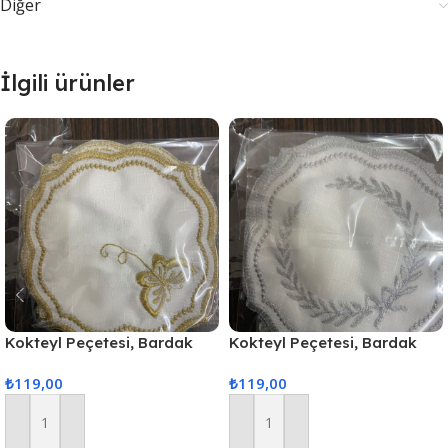
Diğer
İlgili ürünler
Kokteyl Peçetesi, Bardak
Kokteyl Peçetesi, Bardak
Altlığı 6 Adet Sunum
Altlığı 6 Adet Sunum
₺
119,00
₺
119,00
Peçetesi Gold
Peçetesi Gri
Sepete Ekle
Sepete Ekle