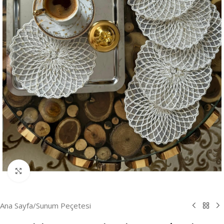
Resmi Büyüt
Ana Sayfa
/
Sunum Peçetesi