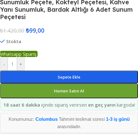
Sunumluk Peçete, Kokteyl Peçetesi, Kahve
Yanı Sunumluk, Bardak Altlığı 6 Adet Sunum
Peçetesi
₺
99,00
₺
1.420,00
Stokta
Whatsapp Sipariş
-
+
Sepete Ekle
Hemen Satın Al
18 saat 6 dakika
içinde sipariş verirsen
en geç yarın
kargoda!
Konumunuz:
Columbus
Tahmini teslimat süresi
1-3 iş günü
arasındadır.