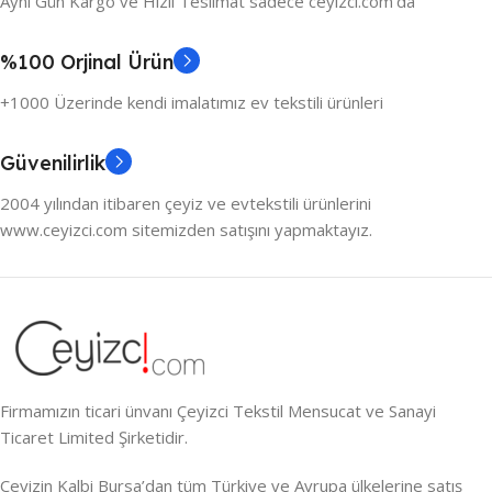
Aynı Gün Kargo ve Hızlı Teslimat sadece ceyizci.com'da
%100 Orjinal Ürün
+1000 Üzerinde kendi imalatımız ev tekstili ürünleri
Güvenilirlik
2004 yılından itibaren çeyiz ve evtekstili ürünlerini
www.ceyizci.com sitemizden satışını yapmaktayız.
Firmamızın ticari ünvanı Çeyizci Tekstil Mensucat ve Sanayi
Ticaret Limited Şirketidir.
Çeyizin Kalbi Bursa’dan tüm Türkiye ve Avrupa ülkelerine satış