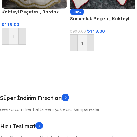
Kokteyl Peçetesi, Bardak
-88%
Altlığı 6 Adet Sunum
Sunumluk Peçete, Kokteyl
₺
119,00
Peçetesi Gold
Peçetesi, Kahve Yanı
₺
119,00
Sunumluk, Bardak Altlığı 6
₺
990,00
Adet Sunum Peçetesi
Sepete Ekle
Sepete Ekle
Süper İndirim Fırsatları
ceyizci.com her hafta yeni şok edici kampanyalar
Hızlı Teslimat