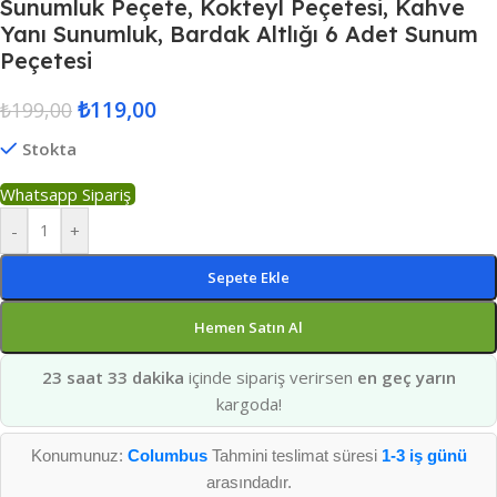
Sunumluk Peçete, Kokteyl Peçetesi, Kahve
Yanı Sunumluk, Bardak Altlığı 6 Adet Sunum
Peçetesi
₺
119,00
₺
199,00
Stokta
Whatsapp Sipariş
-
+
Sepete Ekle
Hemen Satın Al
23 saat 33 dakika
içinde sipariş verirsen
en geç yarın
kargoda!
Konumunuz:
Columbus
Tahmini teslimat süresi
1-3 iş günü
arasındadır.