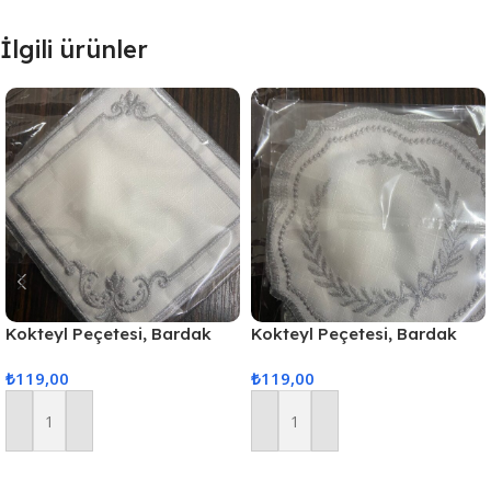
İlgili ürünler
Kokteyl Peçetesi, Bardak
Kokteyl Peçetesi, Bardak
Altlığı 6 Adet Sunum
Altlığı 6 Adet Sunum
₺
119,00
₺
119,00
Peçetesi Gri
Peçetesi Gri
Sepete Ekle
Sepete Ekle