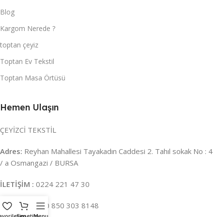
Blog
Kargom Nerede ?
toptan çeyiz
Toptan Ev Tekstil
Toptan Masa Örtüsü
Hemen Ulaşın
ÇEYİZCİ TEKSTİL
Adres:
Reyhan Mahallesi Tayakadın Caddesi 2. Tahıl sokak No : 4
/ a Osmangazi / BURSA
İLETİŞİM :
0224 221 47 30
WHATSAPP :
0 850 303 8148
avorilerim
Sepetim
Menu