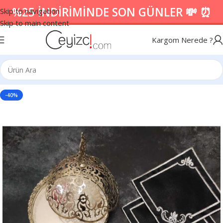
%25 İNDİRİMİNDE SON GÜNLER 💸 ⏰
Skip to navigation
Skip to main content
Kargom Nerede ?
-40%