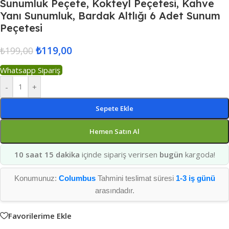
Sunumluk Peçete, Kokteyl Peçetesi, Kahve
Yanı Sunumluk, Bardak Altlığı 6 Adet Sunum
Peçetesi
₺
119,00
₺
199,00
Whatsapp Sipariş
-
+
Sepete Ekle
Hemen Satın Al
10 saat 15 dakika
içinde sipariş verirsen
bugün
kargoda!
Konumunuz:
Columbus
Tahmini teslimat süresi
1-3 iş günü
arasındadır.
Favorilerime Ekle