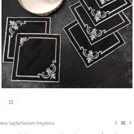
Resmi Büyüt
Ana Sayfa
/
Sunum Peçetesi