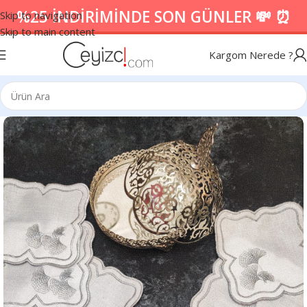
%25 İNDİRİMİNDE SON GÜNLER 💸 ⏰
Skip to navigation
Skip to main content
Kargom Nerede ?