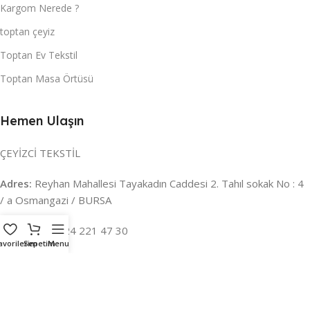
Kargom Nerede ?
toptan çeyiz
Toptan Ev Tekstil
Toptan Masa Örtüsü
Hemen Ulaşın
ÇEYİZCİ TEKSTİL
Adres:
Reyhan Mahallesi Tayakadın Caddesi 2. Tahıl sokak No : 4
/ a Osmangazi / BURSA
İLETİŞİM :
0224 221 47 30
avorilerim
Sepetim
Menu
WHATSAPP :
0 850 303 8148
Mail:
info@ceyizci.com