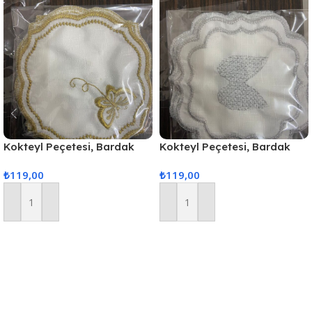
Kokteyl Peçetesi, Bardak
Kokteyl Peçetesi, Bardak
Altlığı 6 Adet Sunum
Altlığı 6 Adet Sunum
₺
119,00
₺
119,00
Peçetesi Gold
Peçetesi Gri
Sepete Ekle
Sepete Ekle