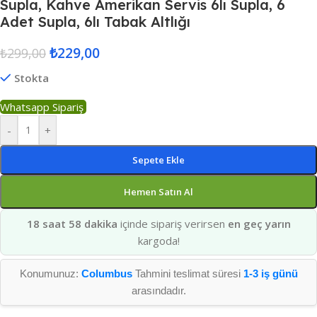
Supla, Kahve Amerikan Servis 6lı Supla, 6
Adet Supla, 6lı Tabak Altlığı
₺
229,00
₺
299,00
Stokta
Whatsapp Sipariş
-
+
Sepete Ekle
Hemen Satın Al
18 saat 58 dakika
içinde sipariş verirsen
en geç yarın
kargoda!
Konumunuz:
Columbus
Tahmini teslimat süresi
1-3 iş günü
arasındadır.