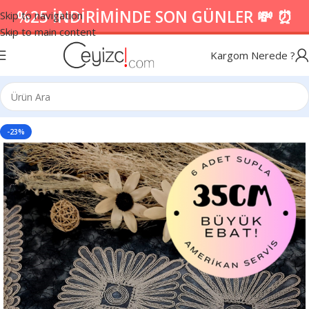
%25 İNDİRİMİNDE SON GÜNLER 💸 ⏰
Skip to navigation
Skip to main content
Kargom Nerede ?
-23%