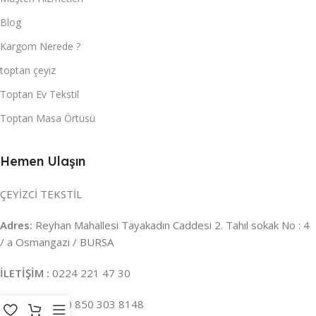
Blog
Kargom Nerede ?
toptan çeyiz
Toptan Ev Tekstil
Toptan Masa Örtüsü
Hemen Ulaşın
ÇEYİZCİ TEKSTİL
Adres:
Reyhan Mahallesi Tayakadın Caddesi 2. Tahıl sokak No : 4
/ a Osmangazi / BURSA
İLETİŞİM :
0224 221 47 30
WHATSAPP :
0 850 303 8148