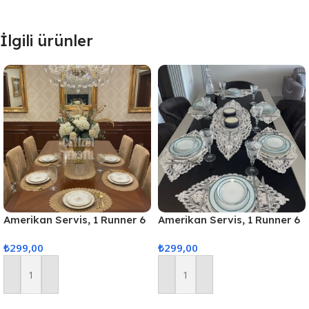
İlgili ürünler
Amerikan Servis, 1 Runner 6
Amerikan Servis, 1 Runner 6
Supla Yemek Servis Takımı,
Supla Yemek Servis Takımı,
₺
299,00
₺
299,00
Masa Örtüsü Seti, Servis
Masa Örtüsü Seti, Servis
Sunum Seti
Sunum Seti – Krem
Sepete Ekle
Sepete Ekle