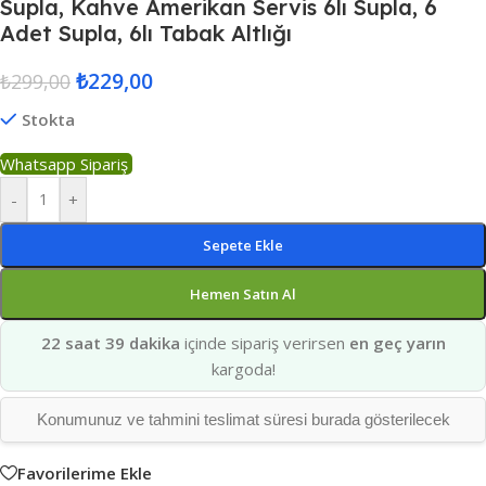
Supla, Kahve Amerikan Servis 6lı Supla, 6
Adet Supla, 6lı Tabak Altlığı
₺
229,00
₺
299,00
Stokta
Whatsapp Sipariş
-
+
Sepete Ekle
Hemen Satın Al
22 saat 39 dakika
içinde sipariş verirsen
en geç yarın
kargoda!
Konumunuz ve tahmini teslimat süresi burada gösterilecek
Favorilerime Ekle