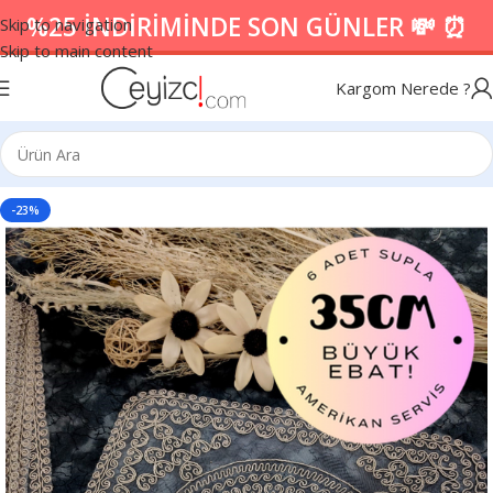
%25 İNDİRİMİNDE SON GÜNLER 💸 ⏰
Skip to navigation
Skip to main content
Kargom Nerede ?
-23%