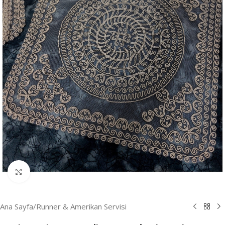
Resmi Büyüt
Ana Sayfa
/
Runner & Amerikan Servisi