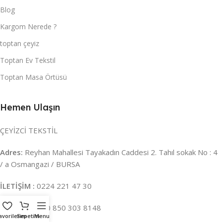
Blog
Kargom Nerede ?
toptan çeyiz
Toptan Ev Tekstil
Toptan Masa Örtüsü
Hemen Ulaşın
ÇEYİZCİ TEKSTİL
Adres:
Reyhan Mahallesi Tayakadın Caddesi 2. Tahıl sokak No : 4
/ a Osmangazi / BURSA
İLETİŞİM :
0224 221 47 30
WHATSAPP :
0 850 303 8148
avorilerim
Sepetim
Menu