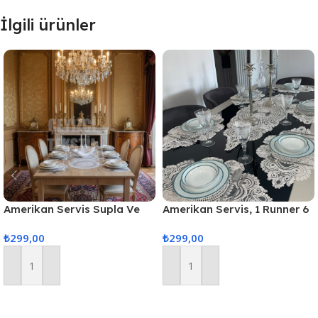
İlgili ürünler
Amerikan Servis Supla Ve
Amerikan Servis, 1 Runner 6
Runner Seti 6 Kişilik
Supla Yemek Servis Takımı,
₺
299,00
₺
299,00
Masa Örtüsü Seti, Servis
Sunum Seti – Ekru
Sepete Ekle
Sepete Ekle