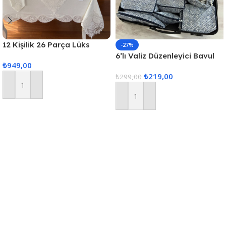
12 Kişilik 26 Parça Lüks
-27%
Gardenya Keten Kumaş
6’lı Valiz Düzenleyici Bavul
₺
949,00
Masa Örtüsü Seti
Içi Organizer Set Seyahat
₺
219,00
Hurcu
₺
299,00
Sepete Ekle
Sepete Ekle