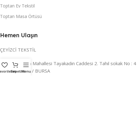
Toptan Ev Tekstil
Toptan Masa Örtüsü
Hemen Ulaşın
ÇEYİZCİ TEKSTİL
Adres:
Reyhan Mahallesi Tayakadın Caddesi 2. Tahıl sokak No : 4
/ a Osmangazi / BURSA
avorilerim
Sepetim
Menu
İLETİŞİM :
0224 221 47 30
WHATSAPP :
0 850 303 8148
Mail:
info@ceyizci.com
2023 Çeyizci. Her Hakkı Saklıdır.