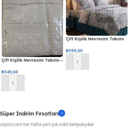
Çift Kişilik Nevresim Takımı
GRİ ZEMİN
₺
599,00
Çift Kişilik Nevresim Takımı –
Sepete Ekle
Dantel krem
₺
549,00
Sepete Ekle
Süper İndirim Fırsatları
ceyizci.com her hafta yeni şok edici kampanyalar