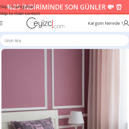
%25 İNDİRİMİNDE SON GÜNLER 💸 ⏰
Skip to navigation
Skip to main content
Kargom Nerede ?