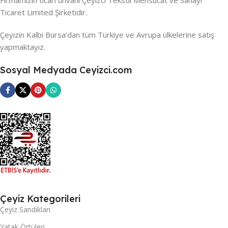
Firmamızın ticari ünvanı Çeyizci Tekstil Mensucat ve Sanayi
Ticaret Limited Şirketidir.
Çeyizin Kalbi Bursa’dan tüm Türkiye ve Avrupa ülkelerine satış
yapmaktayız.
Sosyal Medyada Ceyizci.com
Çeyiz Kategorileri
Çeyiz Sandıkları
Yatak Örtüleri