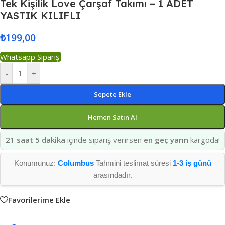
Tek Kişilik Love Çarşaf Takımı – 1 ADET
YASTIK KILIFLI
₺
199,00
Whatsapp Sipariş
-
+
Sepete Ekle
Hemen Satın Al
21 saat 5 dakika
içinde sipariş verirsen
en geç yarın
kargoda!
Konumunuz:
Columbus
Tahmini teslimat süresi
1-3 iş günü
arasındadır.
Favorilerime Ekle