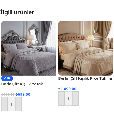
İlgili ürünler
Berfin Çift Kişilik Pike Takımı
-29%
– Kapuçino
Bade Çift Kişilik Yatak
₺
1.099,00
Örtüsü – Gri
₺
699,00
₺
990,00
Sepete Ekle
Sepete Ekle