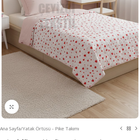
Resmi Büyüt
Ana Sayfa
/
Yatak Örtüsü - Pike Takımı