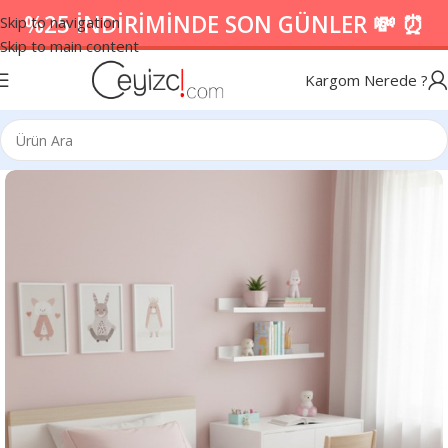
%25 İNDİRİMİNDE SON GÜNLER 💸 ⏰
Skip to navigation
Skip to main content
Kargom Nerede ?