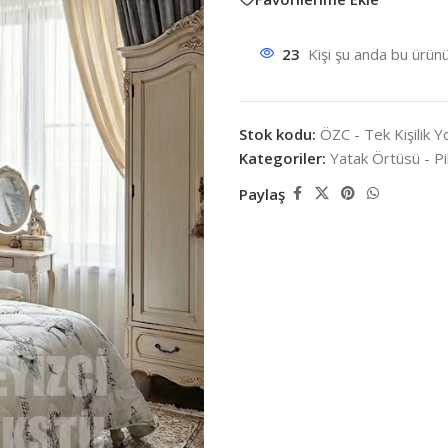
23
Kişi şu anda bu ürünü
Stok kodu:
ÖZC - Tek Kişilik 
Kategoriler:
Yatak Örtüsü - P
Paylaş