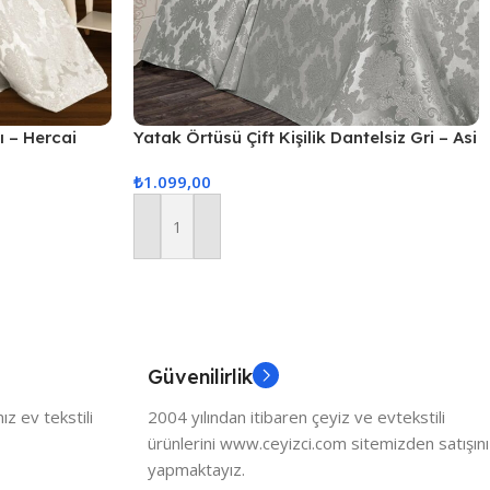
lı – Hercai
Yatak Örtüsü Çift Kişilik Dantelsiz Gri – Asi
₺
1.099,00
Sepete Ekle
Güvenilirlik
z ev tekstili
2004 yılından itibaren çeyiz ve evtekstili
ürünlerini www.ceyizci.com sitemizden satışını
yapmaktayız.