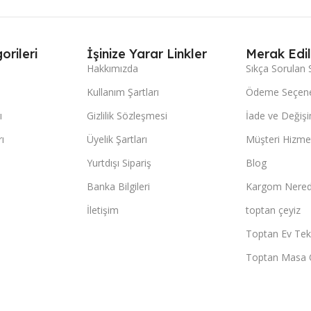
orileri
İşinize Yarar Linkler
Merak Edil
Hakkımızda
Sıkça Sorulan 
Kullanım Şartları
Ödeme Seçene
ı
Gizlilik Sözleşmesi
İade ve Değişi
ı
Üyelik Şartları
Müşteri Hizmet
Yurtdışı Sipariş
Blog
Banka Bilgileri
Kargom Nered
İletişim
toptan çeyiz
Toptan Ev Teks
Toptan Masa 