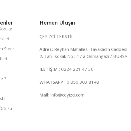
enler
Hemen Ulaşın
Sorular
ÇEYİZCİ TEKSTİL
kleri
m Süreci
Adres:
Reyhan Mahallesi Tayakadın Caddesi
2. Tahıl sokak No : 4 / a Osmangazi / BURSA
leri
İLETİŞİM :
0224 221 47 30
e ?
WHATSAPP :
0 850 303 8148
Mail:
info@ceyizci.com
til
Örtüsü