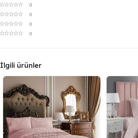
0
0
0
0
İlgili ürünler