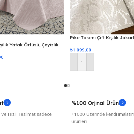
Pike Takımı Çift Kişilik Jakar
Krem
ilik Yatak Örtüsü, Çeyizlik
₺
1.099,00
apitone Yatak Örtüsü – Pudra
00
Sepete Ekle
at
%100 Orjinal Ürün
 ve Hızlı Teslimat sadece
+1000 Üzerinde kendi imalatımı
ürünleri