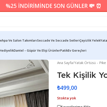
%25 İNDİRİMİNDE SON GÜNLER 💸 ⏰
ehpa Ve Salon Takımları
Seccade Ve Seccade Setleri
Çeyizlik Yelek
Yata
Hediyelik
Dantel – Güpür Ve Elişi Ürünler
Patik
Ev Gereçleri
Ana Sayfa
/
Yatak Örtüsü - Pike
Tek Kişilik 
₺
499,00
Stokta yok
Favorilerime Ekle