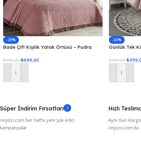
-29%
-33%
Bade Çift Kişilik Yatak Örtüsü – Pudra
Günlük Tek Kiş
Tek Kişilik K
₺
699,00
₺
399,
₺
990,00
₺
599,00
Sepete Ekle
Sepete Ekle
Süper İndirim Fırsatları
Hızlı Teslim
ceyizci.com her hafta yeni şok edici
Aynı Gün Kargo
kampanyalar
ceyizci.com'da