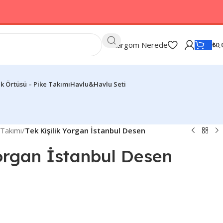
Kargom Nerede
₺
0,
k Örtüsü – Pike Takımı
Havlu&Havlu Seti
 Takımı
/
Tek Kişilik Yorgan İstanbul Desen
Yorgan İstanbul Desen