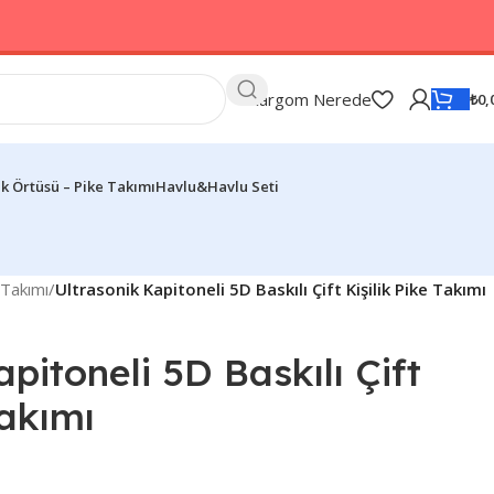
Kargom Nerede
₺
0,
k Örtüsü – Pike Takımı
Havlu&Havlu Seti
 Takımı
/
Ultrasonik Kapitoneli 5D Baskılı Çift Kişilik Pike Takımı
pitoneli 5D Baskılı Çift
Takımı