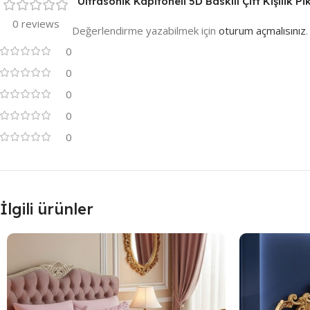
“Ultrasonik Kapitoneli 5D Baskılı Çift Kişilik P
0 reviews
Değerlendirme yazabilmek için
oturum açmalısınız
.
0
0
0
0
0
İlgili ürünler