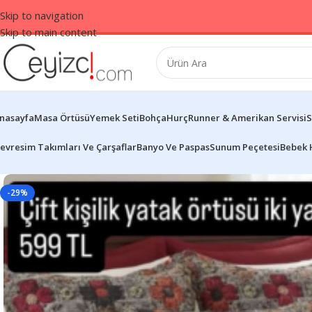
Skip to navigation
Skip to main content
nasayfa
Masa Örtüsü
Yemek Seti
Bohça
Hurç
Runner & Amerikan Servisi
S
evresim Takımları Ve Çarşaflar
Banyo Ve Paspas
Sunum Peçetesi
Bebek 
-29%