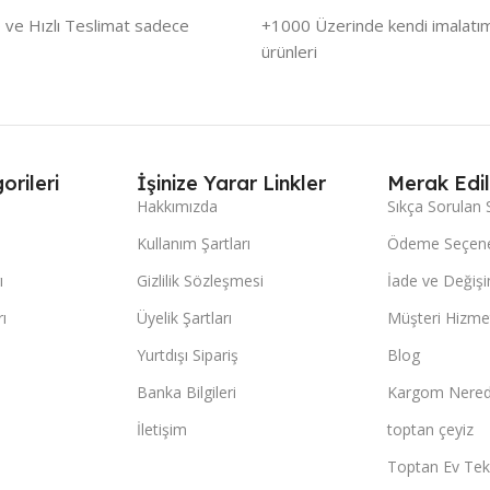
 ve Hızlı Teslimat sadece
+1000 Üzerinde kendi imalatımı
ürünleri
orileri
İşinize Yarar Linkler
Merak Edil
Hakkımızda
Sıkça Sorulan 
Kullanım Şartları
Ödeme Seçene
ı
Gizlilik Sözleşmesi
İade ve Değişi
ı
Üyelik Şartları
Müşteri Hizmet
Yurtdışı Sipariş
Blog
Banka Bilgileri
Kargom Nered
İletişim
toptan çeyiz
Toptan Ev Teks