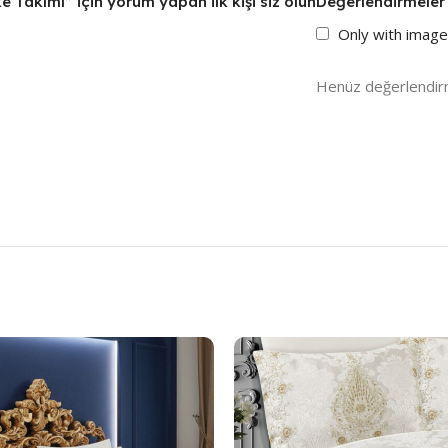
ike Takımı” için yorum yapan ilk kişi siz olun
Değerlendirmeler
Only with imag
Henüz değerlendir