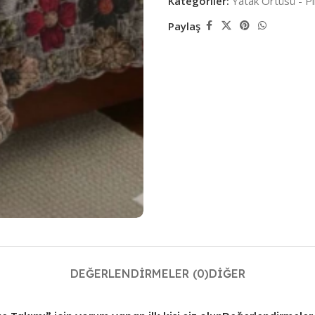
Kategoriler:
Yatak Örtüsü - P
Paylaş
DEĞERLENDIRMELER (0)
DIĞER