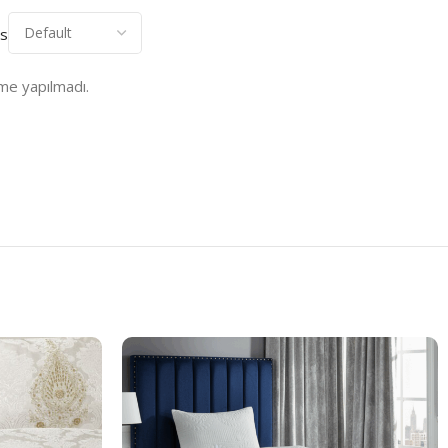
es
me yapılmadı.