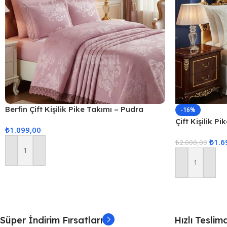
Berfin Çift Kişilik Pike Takımı – Pudra
-16%
Çift Kişilik P
₺
1.099,00
₺
1.6
₺
2.000,00
Sepete Ekle
Sepete Ekle
Süper İndirim Fırsatları
Hızlı Teslim