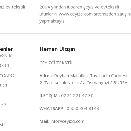
z ev tekstili
2004 yılından itibaren çeyiz ve evtekstili
ürünlerini www.ceyizci.com sitemizden satışını
yapmaktayız.
enler
Hemen Ulaşın
Sorular
ÇEYİZCİ TEKSTİL
kleri
m Süreci
Adres:
Reyhan Mahallesi Tayakadın Caddesi
2. Tahıl sokak No : 4 / a Osmangazi / BURSA
leri
İLETİŞİM :
0224 221 47 30
e ?
WHATSAPP :
0 850 303 8148
Mail:
info@ceyizci.com
til