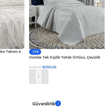
Pike Takımı 6
-33%
Günlük Tek Kişilik Yatak Örtüsü, Çeyizlik
Tek Kişilik Kapitone Yatak Örtüsü – Ekru
₺
399,00
₺
599,00
Sepete Ekle
Güvenilirlik