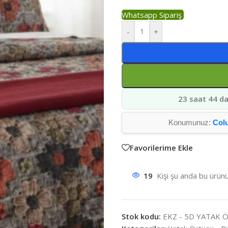
Whatsapp Sipariş
-
+
23 saat 44 da
Konumunuz:
Col
Favorilerime Ekle
19
Kişi şu anda bu ürünü
Stok kodu:
EKZ - 5D YATAK