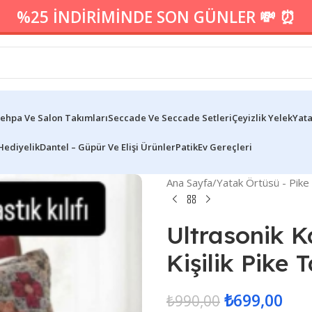
%25 İNDİRİMİNDE SON GÜNLER 💸 ⏰
ehpa Ve Salon Takımları
Seccade Ve Seccade Setleri
Çeyizlik Yelek
Yata
Hediyelik
Dantel – Güpür Ve Elişi Ürünler
Patik
Ev Gereçleri
Ana Sayfa
/
Yatak Örtüsü - Pike
Ultrasonik Ka
Kişilik Pike 
₺
699,00
₺
990,00