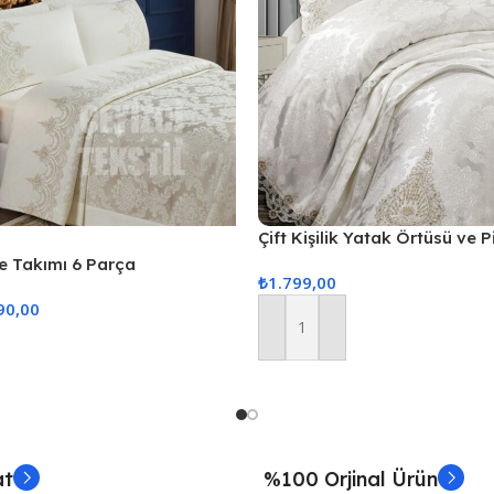
Çift Kişilik Yatak Örtüsü ve 
Parça
ike Takımı 6 Parça
₺
1.799,00
90,00
Sepete Ekle
at
%100 Orjinal Ürün