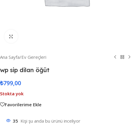
Resmi Büyüt
Ana Sayfa
/
Ev Gereçleri
wp sip dilan öğüt
₺
799,00
Stokta yok
Favorilerime Ekle
35
Kişi şu anda bu ürünü inceliyor