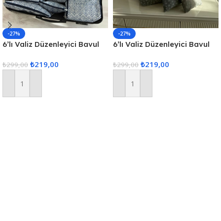
-27%
-27%
6’lı Valiz Düzenleyici Bavul
6’lı Valiz Düzenleyici Bavul
Içi Organizer Set Seyahat
Içi Organizer Set Seyahat
₺
219,00
₺
219,00
Hurcu
₺
299,00
Hurcu
₺
299,00
Sepete Ekle
Sepete Ekle