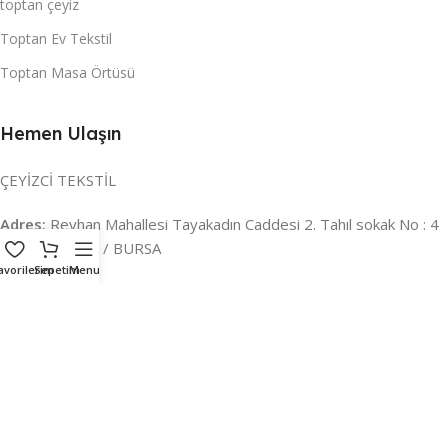
toptan çeyiz
Toptan Ev Tekstil
Toptan Masa Örtüsü
Hemen Ulaşın
ÇEYİZCİ TEKSTİL
Adres:
Reyhan Mahallesi Tayakadın Caddesi 2. Tahıl sokak No : 4
/ a Osmangazi / BURSA
avorilerim
Sepetim
Menu
İLETİŞİM :
0224 221 47 30
WHATSAPP :
0 850 303 8148
Mail:
info@ceyizci.com