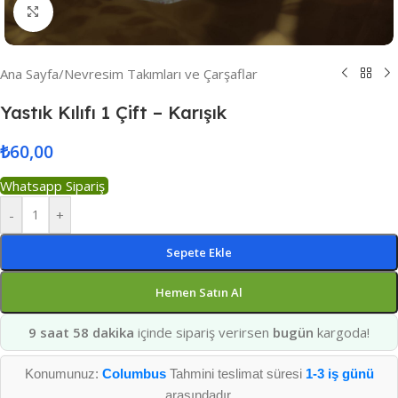
Resmi Büyüt
Ana Sayfa
/
Nevresim Takımları ve Çarşaflar
Yastık Kılıfı 1 Çift – Karışık
₺
60,00
Whatsapp Sipariş
-
+
Sepete Ekle
Hemen Satın Al
9 saat 58 dakika
içinde sipariş verirsen
bugün
kargoda!
Konumunuz:
Columbus
Tahmini teslimat süresi
1-3 iş günü
arasındadır.