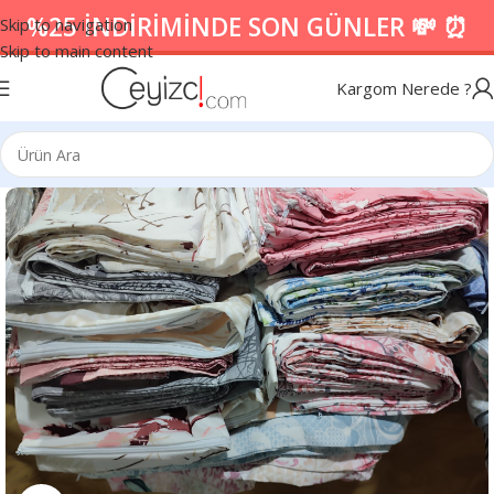
%25 İNDİRİMİNDE SON GÜNLER 💸 ⏰
Skip to navigation
Skip to main content
Kargom Nerede ?