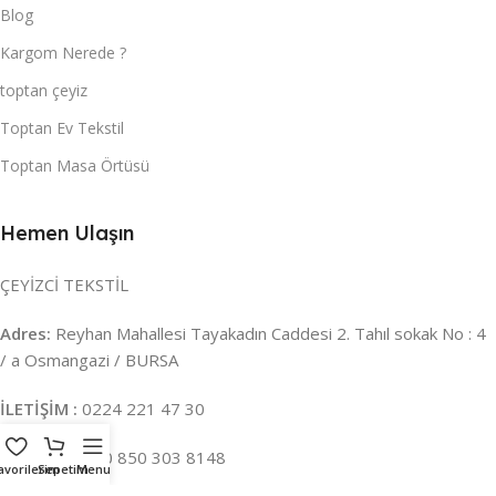
Blog
Kargom Nerede ?
toptan çeyiz
Toptan Ev Tekstil
Toptan Masa Örtüsü
Hemen Ulaşın
ÇEYİZCİ TEKSTİL
Adres:
Reyhan Mahallesi Tayakadın Caddesi 2. Tahıl sokak No : 4
/ a Osmangazi / BURSA
İLETİŞİM :
0224 221 47 30
WHATSAPP :
0 850 303 8148
avorilerim
Sepetim
Menu