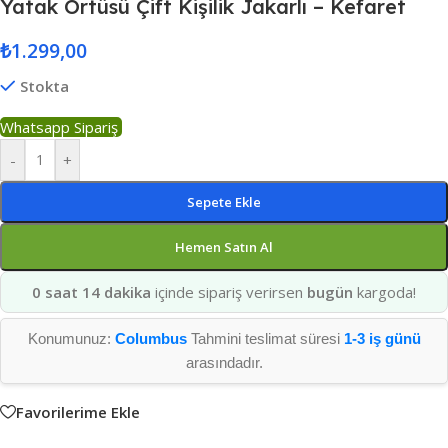
Yatak Örtüsü Çift Kişilik Jakarlı – Kefaret
₺
1.299,00
Stokta
Whatsapp Sipariş
-
+
Sepete Ekle
Hemen Satın Al
0 saat 14 dakika
içinde sipariş verirsen
bugün
kargoda!
Konumunuz:
Columbus
Tahmini teslimat süresi
1-3 iş günü
arasındadır.
Favorilerime Ekle