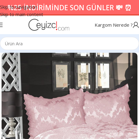
%25 İNDİRİMİNDE SON GÜNLER 💸 ⏰
Skip to navigation
Skip to main content
Kargom Nerede ?