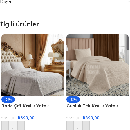
Diğer
İlgili ürünler
-29%
-33%
Bade Çift Kişilik Yatak
Günlük Tek Kişilik Yatak
Örtüsü – Ekru
Örtüsü, Çeyizlik Tek Kişilik
₺
699,00
₺
399,00
₺
990,00
Kapitone Yatak Örtüsü –
₺
599,00
Kapuçino