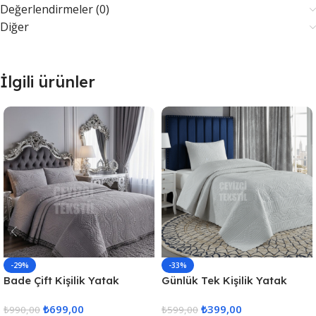
Değerlendirmeler (0)
Diğer
İlgili ürünler
-29%
-33%
Bade Çift Kişilik Yatak
Günlük Tek Kişilik Yatak
Örtüsü – Gri
Örtüsü, Çeyizlik Tek Kişilik
₺
699,00
₺
399,00
₺
990,00
Kapitone Yatak Örtüsü –
₺
599,00