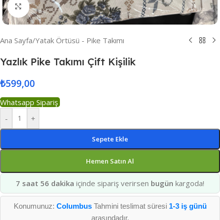
Resmi Büyüt
Ana Sayfa
/
Yatak Örtüsü - Pike Takımı
Yazlık Pike Takımı Çift Kişilik
₺
599,00
Whatsapp Sipariş
-
+
Sepete Ekle
Hemen Satın Al
7 saat 56 dakika
içinde sipariş verirsen
bugün
kargoda!
Konumunuz:
Columbus
Tahmini teslimat süresi
1-3 iş günü
arasındadır.