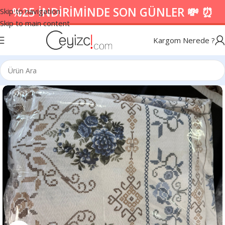
%25 İNDİRİMİNDE SON GÜNLER 💸 ⏰
Skip to navigation
Skip to main content
Kargom Nerede ?