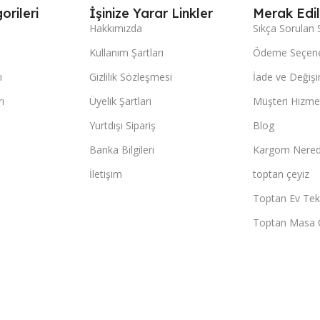
orileri
İşinize Yarar Linkler
Merak Edil
Hakkımızda
Sıkça Sorulan 
Kullanım Şartları
Ödeme Seçene
ı
Gizlilik Sözleşmesi
İade ve Değişi
ı
Üyelik Şartları
Müşteri Hizmet
Yurtdışı Sipariş
Blog
Banka Bilgileri
Kargom Nered
İletişim
toptan çeyiz
Toptan Ev Teks
Toptan Masa 