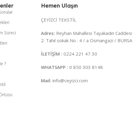
enler
Hemen Ulaşın
Sorular
ÇEYİZCİ TEKSTİL
kleri
m Süreci
Adres:
Reyhan Mahallesi Tayakadın Caddesi
2. Tahıl sokak No : 4 / a Osmangazi / BURSA
leri
İLETİŞİM :
0224 221 47 30
e ?
WHATSAPP :
0 850 303 8148
Mail:
info@ceyizci.com
til
Örtüsü