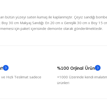
ları bütün yüzeyi saten kumaş ile kaplanmıştır. Çeyiz sandığı bombe il
m x Boy 30 cm Makyaj Sandığı: En 20 cm x Genişlik 30 cm x Boy 15 c
rmemesi için paket içerisinde demonte olarak gönderilmektedir.
at
%100 Orjinal Ürün
 ve Hızlı Teslimat sadece
+1000 Üzerinde kendi imalatımı
ürünleri