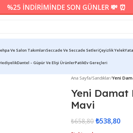
%25 İNDİRİMİNDE SON GÜNLER 💸 ⏰
ehpa Ve Salon Takımları
Seccade Ve Seccade Setleri
Çeyizlik Yelek
Yata
Hediyelik
Dantel – Güpür Ve Elişi Ürünler
Patik
Ev Gereçleri
Ana Sayfa
/
Sandıklar
/
Yeni Dama
Yeni Damat 
Mavi
₺
538,80
₺
658,80