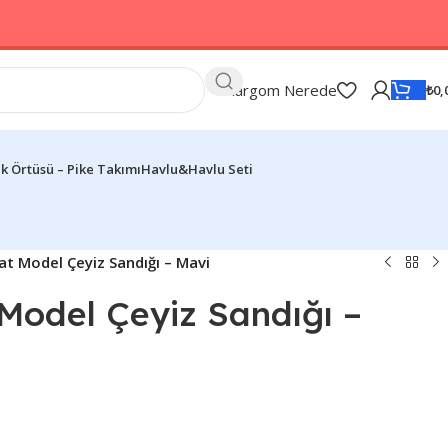
Kargom Nerede
₺
0,
k Örtüsü – Pike Takımı
Havlu&Havlu Seti
t Model Çeyiz Sandığı – Mavi
Model Çeyiz Sandığı –