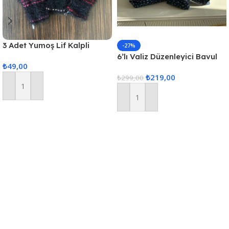
3 Adet Yumoş Lif Kalpli
-27%
Siyah
6’lı Valiz Düzenleyici Bavul
₺
49,00
Içi Organizer Set Seyahat
₺
219,00
Hurcu
₺
299,00
Sepete Ekle
Sepete Ekle