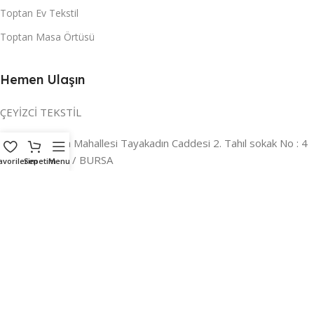
Toptan Ev Tekstil
Toptan Masa Örtüsü
Hemen Ulaşın
ÇEYİZCİ TEKSTİL
Adres:
Reyhan Mahallesi Tayakadın Caddesi 2. Tahıl sokak No : 4
/ a Osmangazi / BURSA
avorilerim
Sepetim
Menu
İLETİŞİM :
0224 221 47 30
WHATSAPP :
0 850 303 8148
Mail:
info@ceyizci.com
2023 Çeyizci. Her Hakkı Saklıdır.