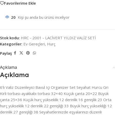
Favorilerime Ekle
20
Kişi şu anda bu ürünü inceliyor
Stok kodu:
HRC - 2001 - LACİVERT YILDIZ VALİZ SETİ
Kategoriler:
Ev Gereçleri
,
Hurç
Paylaş
Açıklama
Açıklama
6’lı Valiz Düzenleyici Bavul Içi Organizer Set Seyahat Hurcu Gri
Kirli torbası-ayakkabı torbası 32×40 Küçük çanta 20×22 Büyük
çanta 25×36 Küçük hurç yükseklik 12 derinlik 16 genişlik 23 Orta
hurç yükseklik 12 derinlik 22 genişliği 33 Büyük hurç yüksekliği 12
derinlik 27 genişliği 38 Seyahatlerinizde eşyalarınızı düzenli