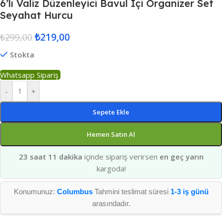
6’lı Valiz Düzenleyici Bavul Içi Organizer Set
Seyahat Hurcu
₺
219,00
₺
299,00
Stokta
Whatsapp Sipariş
-
+
Sepete Ekle
Hemen Satın Al
23 saat 11 dakika
içinde sipariş verirsen
en geç yarın
kargoda!
Konumunuz:
Columbus
Tahmini teslimat süresi
1-3 iş günü
arasındadır.