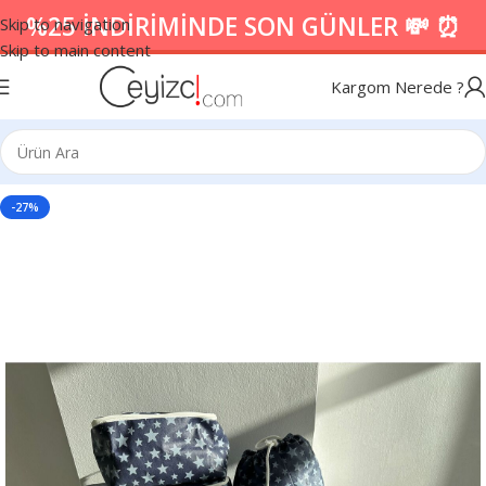
%25 İNDİRİMİNDE SON GÜNLER 💸 ⏰
Skip to navigation
Skip to main content
Kargom Nerede ?
-27%