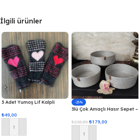
İlgili ürünler
3 Adet Yumoş Lif Kalpli
-25%
Siyah
3lü Çok Amaçlı Hasır Sepet –
₺
49,00
Gri
₺
179,00
₺
238,80
Sepete Ekle
Sepete Ekle